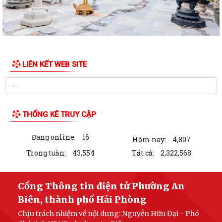
TÁC VẬN ĐỘNG HIẾN, TẶNG KỶ VẬT KHÁNG CHIẾN
UBND PHƯỜNG AN BIÊN BAN HÀNH KẾ HOẠCH TRIỂN KHAI KHÁM SỨC
KHỎE ĐỊNH KỲ HOẶC KHÁM SÀNG LỌC MIỄN PHÍ...
UBND PHƯỜNG AN BIÊN HỌP TRIỂN KHAI CÁC MÔ HÌNH THỰC HIỆN
LIÊN KẾT WEB SITE
CÁC ĐỀ ÁN CỦA THÀNH PHỐ
UBND phường An Biên triển khai công tác phòng, chống bão số 01
(MAYSAK)
THỐNG KÊ TRUY CẬP
PHƯỜNG AN BIÊN CHỦ ĐỘNG TRIỂN KHAI ĐỒNG BỘ CÁC GIẢI PHÁP
ỨNG PHÓ BÃO SỐ 1
Đang online:
16
Hôm nay:
4,807
TIẾP TỤC TRIỂN KHAI MÔ HÌNH “ĐỒNG HÀNH CÙNG NHÂN DÂN
Trong tuần:
43,554
Tất cả:
2,322,568
CHUYỂN ĐỔI SỐ” HỖ TRỢ CÀI ĐẶT ỨNG DỤNG...
PHƯỜNG AN BIÊN HỌP THÁO GỠ KHÓ KHĂN, THỐNG NHẤT NHIỆM VỤ
Cổng Thông tin điện tử Phường An
TRIỂN KHAI DỰ ÁN TUYẾN ĐƯỜNG KẾT NỐI TỪ...
Biên, thành phố Hải Phòng
Chịu trách nhiệm về nội dung: Nguyễn Hữu Đại - Phó
Thông báo về việc chấp hành các quy định liên quan đến lĩnh vực đảm