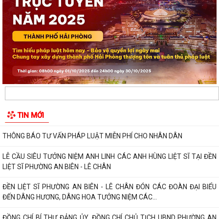
THÔNG BÁO TƯ VẤN PHÁP LUẬT MIỄN PHÍ CHO NHÂN DÂN
LỄ CẦU SIÊU TƯỞNG NIỆM ANH LINH CÁC ANH HÙNG LIỆT SĨ TẠI ĐỀN
LIỆT SĨ PHƯỜNG AN BIÊN - LÊ CHÂN
ĐỀN LIỆT SĨ PHƯỜNG AN BIÊN - LÊ CHÂN ĐÓN CÁC ĐOÀN ĐẠI BIỂU
ĐẾN DÂNG HƯƠNG, DÂNG HOA TƯỞNG NIỆM CÁC...
ĐỒNG CHÍ BÍ THƯ ĐẢNG ỦY, ĐỒNG CHÍ CHỦ TỊCH UBND PHƯỜNG AN
BIÊN ĐỐI THOẠI TRỰC TIẾP VỚI NHÂN DÂN NĂM...
TIN MỚI
LỄ DÂNG HƯƠNG TƯỞNG NIỆM CÁC ANH HÙNG LIỆT SĨ TẠI ĐỀN LIỆT SĨ
PHƯỜNG AN BIÊN – LÊ CHÂN: KHẮC GHI...
CÁN BỘ NỮ VÀ CÁN BỘ HỘI LHPN PHƯỜNG AN BIÊN DÂNG HƯƠNG
TƯỞNG NIỆM CÁC ANH HÙNG LIỆT SĨ NHÂN KỶ...
PHƯỜNG AN BIÊN HỌP NGHE BÁO CÁO VỀ CÔNG TÁC TÁI ĐỊNH CƯ VÀ
TIẾN ĐỘ GIẢI PHÓNG MẶT BẰNG DỰ ÁN TUYẾN...