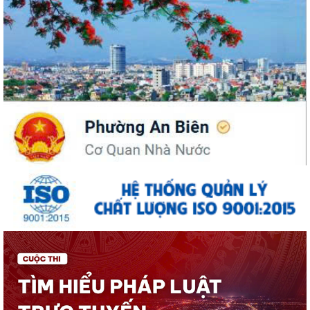
UBND phường An Biên phát động hưởng ứng Cuộc thi và Triển lãm
ảnh nghệ thuật cấp quốc gia “Tự hào...
ĐỒNG CHÍ PHÓ BÍ THƯ THƯỜNG TRỰC ĐẢNG ỦY PHƯỜNG DỰ SINH
HOẠT CHI BỘ THÁNG 8 TẠI CHI BỘ TRƯỜNG MẦM...
UBND phường An Biên lập Điều chỉnh cục bộ quy hoạch phân khu tỷ lệ
1/2.000 quận Lê Chân đến năm 2040
Thông báo về việc tăng cường bảo đảm trật tự an toàn giao thông,
trật tự đường hè trên địa bàn...
Thông báo về việc di dời các cơ sở sản xuất, kinh doanh đang thuê đất,
thuê mặt bằng của Công ty Cổ...