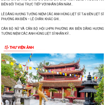
TRAO TẶNG QUÀ TRI ÂN THƯƠNG BINH, GIA ĐÌNH LIỆT SĨ CÓ HOÀN
CẢNH KHÓ KHĂN NHÂN KỶ NIỆM 79 NĂM NGÀY...
PHƯỜNG AN BIÊN TRIỂN KHAI CÔNG TÁC PHỤC VỤ LỄ DÂNG HƯƠNG
VÀ LỄ CẦU SIÊU TẠI ĐỀN LIỆT SĨ PHƯỜNG AN...
Phường An Biên triển khai kế hoạch duy trì mô hình “Vỉa hè sạch đẹp -
Người đi bộ an toàn”
Thông báo về việc tổ chức Lễ Dâng hương và Lễ Cầu siêu Nhân kỷ niệm
THƯ VIỆN ẢNH
79 năm Ngày Thương binh - Liệt...
PHƯỜNG AN BIÊN: TRANG CẤP MÁY TÍNH CHO 100% TỔ DÂN PHỐ –
HƯỚNG MẠNH VỀ CƠ SỞ, LAN TỎA CHUYỂN ĐỔI SỐ...
PHƯỜNG AN BIÊN TỔ CHỨC RA MẮT 02 MÔ HÌNH CHUYỂN ĐỔI SỐ –
TẠO ĐỘT PHÁ TRONG NÂNG CAO HIỆU QUẢ CÔNG...
ĐẢNG UỶ PHƯỜNG AN BIÊN CHÚ TRỌNG BỒI DƯỠNG LÝ LUẬN CHÍNH
TRỊ CHO ĐỘI NGŨ GIÁO VIÊN NĂM 2026
PHƯỜNG AN BIÊN BƯỚC ĐẦU ĐẠT KẾT QUẢ TÍCH CỰC TRONG CÔNG