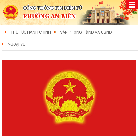
CỔNG THÔNG TIN ĐIỆN TỬ
PHƯỜNG AN BIÊN
THỦ TỤC HÀNH CHÍNH
VĂN PHÒNG HĐND VÀ UBND
NGOẠI VỤ