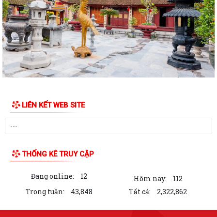
LIÊN KẾT WEB SITE
THỐNG KÊ TRUY CẬP
Đang online:
12
Hôm nay:
112
Trong tuần:
43,848
Tất cả:
2,322,862