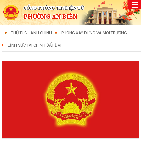
CỔNG THÔNG TIN ĐIỆN TỬ
PHƯỜNG AN BIÊN
THỦ TỤC HÀNH CHÍNH
PHÒNG XÂY DỰNG VÀ MÔI TRƯỜNG
LĨNH VỰC TÀI CHÍNH ĐẤT ĐAI