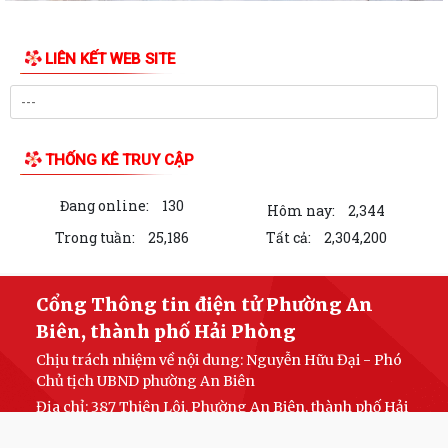
LIÊN KẾT WEB SITE
THỐNG KÊ TRUY CẬP
Đang online:
130
Hôm nay:
2,344
Trong tuần:
25,186
Tất cả:
2,304,200
Cổng Thông tin điện tử Phường An
Biên, thành phố Hải Phòng
Chịu trách nhiệm về nội dung: Nguyễn Hữu Đại - Phó
Chủ tịch UBND phường An Biên
Địa chỉ: 387 Thiên Lôi, Phường An Biên, thành phố Hải
Phòng