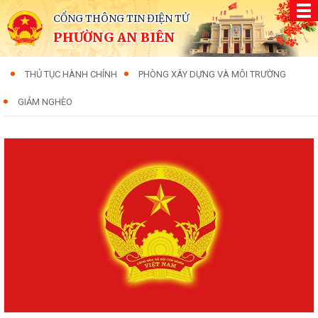
CỔNG THÔNG TIN ĐIỆN TỬ
PHƯỜNG AN BIÊN
THỦ TỤC HÀNH CHÍNH
PHÒNG XÂY DỰNG VÀ MÔI TRƯỜNG
GIẢM NGHÈO