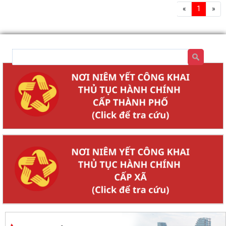
«
1
»