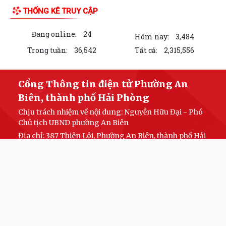
THỐNG KÊ TRUY CẬP
Đang online:
24
Hôm nay:
3,484
Trong tuần:
36,542
Tất cả:
2,315,556
Cổng Thông tin điện tử Phường An
Biên, thành phố Hải Phòng
Chịu trách nhiệm về nội dung: Nguyễn Hữu Đại - Phó
Chủ tịch UBND phường An Biên
Địa chỉ: 387 Thiên Lôi, Phường An Biên, thành phố Hải
Phòng
Điện thoại: 0904389005
Email:
ubndpanbien@haiphong.gov.vn
Zalo phường:
https://zalo.me/3518509583446238836
Fanpage Đảng ủy
phường:
https://www.facebook.com/profile.php?
id=61581840633204