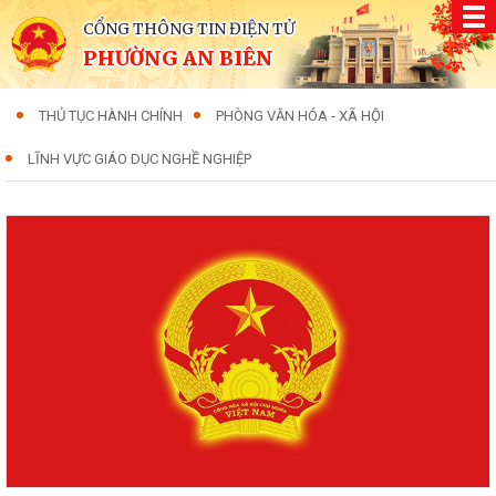
CỔNG THÔNG TIN ĐIỆN TỬ
PHƯỜNG AN BIÊN
THỦ TỤC HÀNH CHÍNH
PHÒNG VĂN HÓA - XÃ HỘI
LĨNH VỰC GIÁO DỤC NGHỀ NGHIỆP