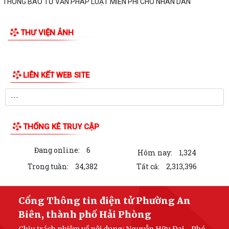
THÔNG BÁO TƯ VẤN PHÁP LUẬT MIỄN PHÍ CHO NHÂN DÂN
THƯ VIỆN ẢNH
LIÊN KẾT WEB SITE