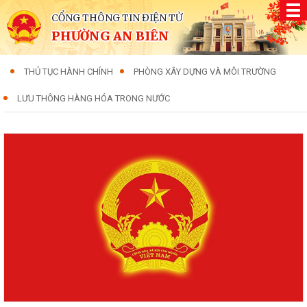
CỔNG THÔNG TIN ĐIỆN TỬ
PHƯỜNG AN BIÊN
THỦ TỤC HÀNH CHÍNH
PHÒNG XÂY DỰNG VÀ MÔI TRƯỜNG
LƯU THÔNG HÀNG HÓA TRONG NƯỚC