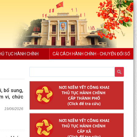
HỦ TỤC HÀNH CHÍNH
CẢI CÁCH HÀNH CHÍNH - CHUYỂN ĐỔI SỐ
, bổ sung,
m vi, chức
19/06/2026