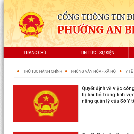
CỔNG THÔNG TIN Đ
PHƯỜNG AN B
TRANG CHỦ
TIN TỨC - SỰ KIỆN
THỦ TỤC HÀNH CHÍNH
PHÒNG VĂN HÓA - XÃ HỘI
Y TẾ
Quyết định về việc côn
bị bãi bỏ trong lĩnh v
năng quản lý của Sở Y t