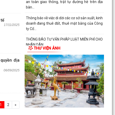
an toàn giao thông, trật tự đường hè trên địa
bàn...
Thông báo về việc di dời các cơ sở sản xuất, kinh
 tế
doanh đang thuê đất, thuê mặt bằng của Công
17/11/2025
ty Cổ...
THÔNG BÁO TƯ VẤN PHÁP LUẬT MIỄN PHÍ CHO
NHÂN DÂN
THƯ VIỆN ẢNH
LỄ CẦU SIÊU TƯỞNG NIỆM ANH LINH CÁC ANH
 quyền địa
HÙNG LIỆT SĨ TẠI ĐỀN LIỆT SĨ PHƯỜNG AN BIÊN
- LÊ CHÂN
06/09/2025
1
2
»