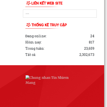
LIÊN KẾT WEB SITE
THỐNG KÊ TRUY CẬP
Đang online:
24
Hôm nay:
817
Trong tuần:
23,659
Tất cả:
2,302,673