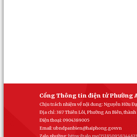
Cổng Thông tin điện tử Phường 
Chịu trách nhiệm về nội dung: Nguyễn Hữu Đ
Địa chỉ: 387 Thiên Lôi, Phường An Biên, thàn
Điện thoại: 0904389005
Email:
ubndpanbien@haiphong.gov.vn
Zalo phường:
https://zalo.me/35185095834462