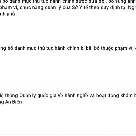
g bố danh mục thủ tục hành chính được sửa đổi, bổ sung lĩn
hạm vi, chức năng quản lý của Sở Y tế theo quy định tại Ngh
nh phủ
g bố danh mục thủ tục hành chính bị bãi bỏ thuộc phạm vi,
Hệ thống Quản lý quốc gia về hành nghề và hoạt động khám 
ng An Biên