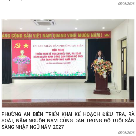
05/08/2026
PHƯỜNG AN BIÊN TRIỂN KHAI KẾ HOẠCH ĐIỀU TRA, RÀ
SOÁT, NẮM NGUỒN NAM CÔNG DÂN TRONG ĐỘ TUỔI SẴN
SÀNG NHẬP NGŨ NĂM 2027
05/08/2026