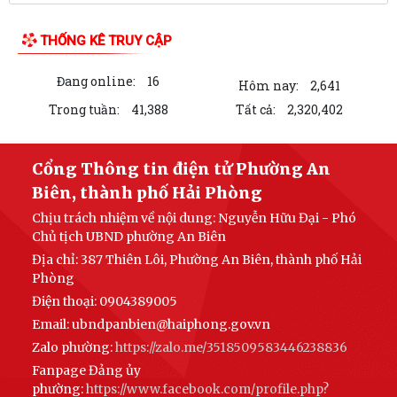
LIÊN KẾT WEB SITE
THỐNG KÊ TRUY CẬP
Đang online:
16
Hôm nay:
2,641
Trong tuần:
41,388
Tất cả:
2,320,402