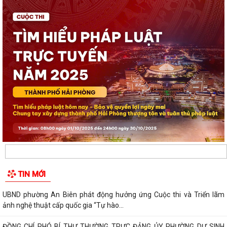
TIN MỚI
UBND phường An Biên phát động hưởng ứng Cuộc thi và Triển lãm
ảnh nghệ thuật cấp quốc gia “Tự hào...
ĐỒNG CHÍ PHÓ BÍ THƯ THƯỜNG TRỰC ĐẢNG ỦY PHƯỜNG DỰ SINH