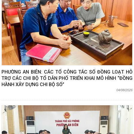
PHƯỜNG AN BIÊN: CÁC TỔ CÔNG TÁC SỐ ĐỒNG LOẠT HỖ
TRỢ CÁC CHI BỘ TỔ DÂN PHỐ TRIỂN KHAI MÔ HÌNH “ĐỒNG
HÀNH XÂY DỰNG CHI BỘ SỐ”
04/08/2026