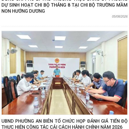
DỰ SINH HOẠT CHI BỘ THÁNG 8 TẠI CHI BỘ TRƯỜNG MẦM
NON HƯỚNG DƯƠNG
05/08/2026
UBND PHƯỜNG AN BIÊN TỔ CHỨC HỌP ĐÁNH GIÁ TIẾN ĐỘ
THỰC HIỆN CÔNG TÁC CẢI CÁCH HÀNH CHÍNH NĂM 2026