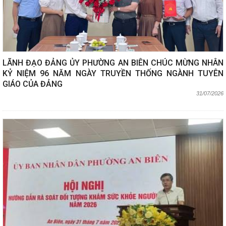
LÃNH ĐẠO ĐẢNG ỦY PHƯỜNG AN BIÊN CHÚC MỪNG NHÂN
KỶ NIỆM 96 NĂM NGÀY TRUYỀN THỐNG NGÀNH TUYÊN
GIÁO CỦA ĐẢNG
31/07/2026