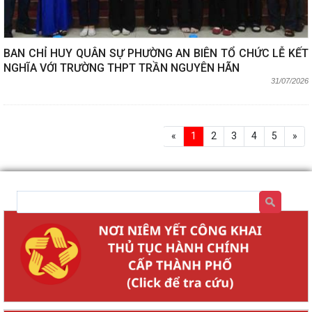
BAN CHỈ HUY QUÂN SỰ PHƯỜNG AN BIÊN TỔ CHỨC LỄ KẾT
NGHĨA VỚI TRƯỜNG THPT TRẦN NGUYÊN HÃN
31/07/2026
«
1
2
3
4
5
»