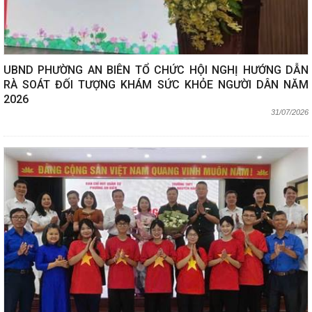
UBND PHƯỜNG AN BIÊN TỔ CHỨC HỘI NGHỊ HƯỚNG DẪN
RÀ SOÁT ĐỐI TƯỢNG KHÁM SỨC KHỎE NGƯỜI DÂN NĂM
2026
31/07/2026