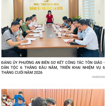
ĐẢNG ỦY PHƯỜNG AN BIÊN SƠ KẾT CÔNG TÁC TÔN GIÁO -
DÂN TỘC 6 THÁNG ĐẦU NĂM, TRIỂN KHAI NHIỆM VỤ 6
THÁNG CUỐI NĂM 2026
04/08/2026