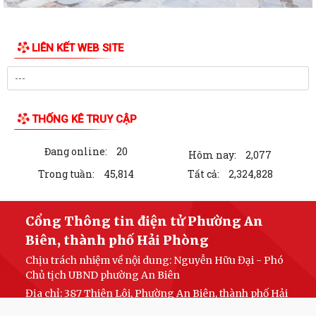
LIÊN KẾT WEB SITE
THỐNG KÊ TRUY CẬP
Đang online:
20
Hôm nay:
2,077
Trong tuần:
45,814
Tất cả:
2,324,828
Cổng Thông tin điện tử Phường An
Biên, thành phố Hải Phòng
Chịu trách nhiệm về nội dung: Nguyễn Hữu Đại - Phó
Chủ tịch UBND phường An Biên
Địa chỉ: 387 Thiên Lôi, Phường An Biên, thành phố Hải
Phòng