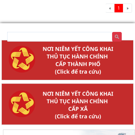
«
1
»