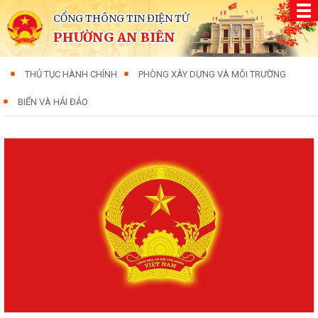
CỔNG THÔNG TIN ĐIỆN TỬ
PHƯỜNG AN BIÊN
THỦ TỤC HÀNH CHÍNH
PHÒNG XÂY DỰNG VÀ MÔI TRƯỜNG
BIỂN VÀ HẢI ĐẢO