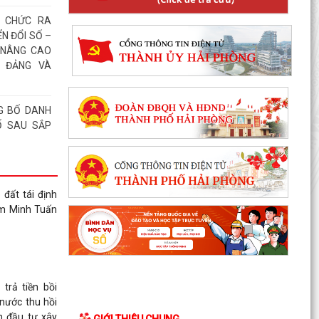
 CHỨC RA
N ĐỔI SỐ –
 NÂNG CAO
 ĐẢNG VÀ
G BỐ DANH
Ố SAU SẮP
 BỐ QUYẾT
 đất tái định
HỨC LẠI TỔ
ạm Minh Tuấn
 CÁN BỘ TỔ
n thành phố
ệm vụ phòng
trả tiền bồi
 triển khai
 nước thu hồi
dân sự năm
n đầu tư xây
GIỚI THIỆU CHUNG