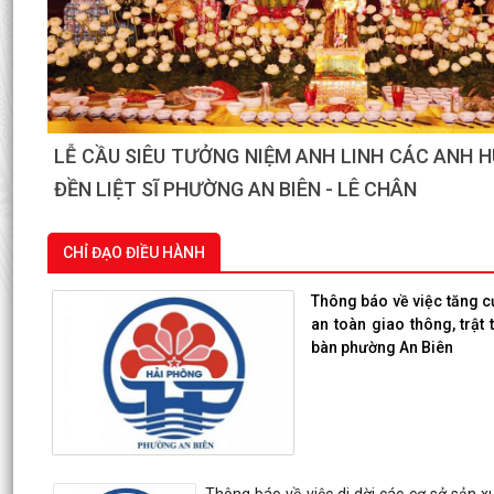
PHƯỜNG AN BIÊN: TRANG CẤP MÁY TÍNH CH
PHỐ – HƯỚNG MẠNH VỀ CƠ SỞ, LAN TỎA CHUY
TỪNG ĐỊA BÀN DÂN CƯ
CHỈ ĐẠO ĐIỀU HÀNH
Thông báo về việc tăng c
an toàn giao thông, trật
bàn phường An Biên