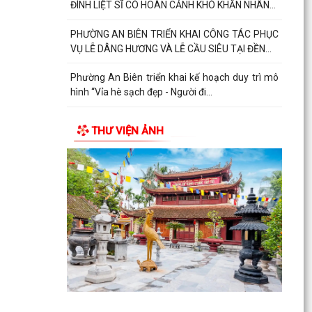
ĐÌNH LIỆT SĨ CÓ HOÀN CẢNH KHÓ KHĂN NHÂN...
PHƯỜNG AN BIÊN TRIỂN KHAI CÔNG TÁC PHỤC
VỤ LỄ DÂNG HƯƠNG VÀ LỄ CẦU SIÊU TẠI ĐỀN...
Phường An Biên triển khai kế hoạch duy trì mô
hình “Vỉa hè sạch đẹp - Người đi...
THƯ VIỆN ẢNH