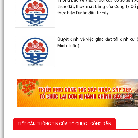
Thông báo về việc di dời các cơ sở sản x
thuê đất, thuê mặt bằng của Công ty Cổ
thực hiện Dự án đầu tư xây...
Quyết định về việc giao đất tái định c
Minh Tuấn)
TIẾP CẬN THÔNG TIN CỦA TỔ CHỨC - CÔNG DÂN