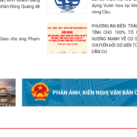
uất, kinh doanh đang
2026
dựng Vườn hoa tại kh
 phần Hồng Quang để
vòng Cầu...
Phường An Biên: Kết q
triển khai mô hình “Đồn
PHƯỜNG AN BIÊN: TR
Nhân dân chuyển đổi số”
TÍNH CHO 100% TỔ
ư (Giao cho ông Phạm
HƯỚNG MẠNH VỀ CƠ S
CHUYỂN ĐỔI SỐ ĐẾN T
PHÓ CHỦ TỊCH THƯ
DÂN CƯ
UBND THÀNH PHỐ LÊ
KIỂM TRA TIẾN ĐỘ TH
ÁN KHU NHÀ Ở XÃ HỘI 
THỊ CẦU RÀO 2
HỘI ĐỒNG NHÂN DÂN 
BIÊN THAM DỰ HỘI NGHỊ
BỒI DƯỠNG KIẾN THỨC
CHO ĐẠI BIỂU HĐND C
2026
DỰ THẢO ĐỀ ÁN SẮP XẾ
LẠI TỔ DÂN PHỐ TRÊ