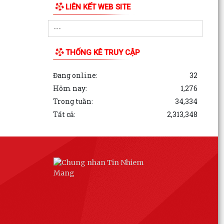
LIÊN KẾT WEB SITE
THỐNG KÊ TRUY CẬP
Đang online:
32
Hôm nay:
1,276
Trong tuần:
34,334
Tất cả:
2,313,348