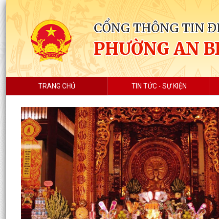
CỔNG THÔNG TIN Đ
PHƯỜNG AN B
TRANG CHỦ
TIN TỨC - SỰ KIỆN