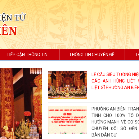
IỆN TỬ
IÊN
TIẾP CẬN THÔNG TIN
THÔNG TIN CHUYÊN ĐỀ
T
LỄ CẦU SIÊU TƯỞNG NIỆ
CÁC ANH HÙNG LIỆT S
LIỆT SĨ PHƯỜNG AN BIÊN
PHƯỜNG AN BIÊN: TRA
TÍNH CHO 100% TỔ 
HƯỚNG MẠNH VỀ CƠ SỞ
CHUYỂN ĐỔI SỐ ĐẾN
BÀN DÂN CƯ