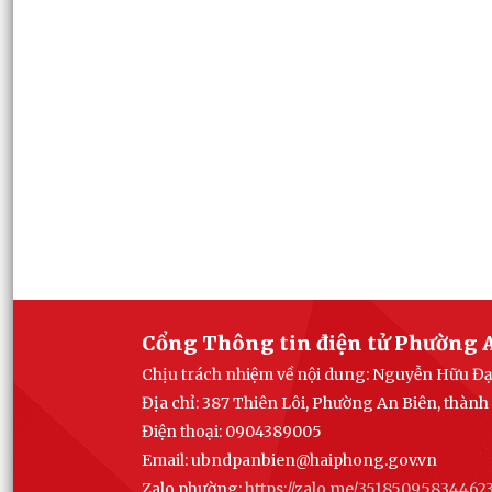
Cổng Thông tin điện tử Phường 
Chịu trách nhiệm về nội dung: Nguyễn Hữu Đ
Địa chỉ: 387 Thiên Lôi, Phường An Biên, thàn
Điện thoại: 0904389005
Email:
ubndpanbien@haiphong.gov.vn
Zalo phường:
https://zalo.me/35185095834462