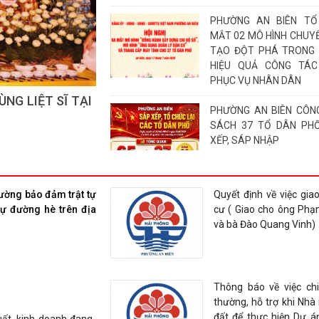
PHƯỜNG AN BIÊN TỔ
MẮT 02 MÔ HÌNH CHUYỂ
TẠO ĐỘT PHÁ TRONG
HIỆU QUẢ CÔNG TÁC
PHỤC VỤ NHÂN DÂN
O 100% TỔ DÂN
PHƯỜNG AN BIÊN CÔN
ỂN ĐỔI SỐ ĐẾN
SÁCH 37 TỔ DÂN PH
XẾP, SÁP NHẬP
PHƯỜNG AN BIÊN CÔNG
ường bảo đảm trật tự
Quyết định về việc giao
ĐỊNH VỀ SẮP XẾP, TỔ C
 tự đường hè trên địa
cư ( Giao cho ông Ph
DÂN PHỐ VÀ CÔNG TÁC
và bà Đào Quang Vinh)
DÂN PHỐ
Hội nghị trực tuyến toà
tổ chức thực hiện nhi
Thông báo về việc chi 
thủ dân sự năm 2025 và
thường, hỗ trợ khi Nhà
công tác phòng thủ 
đất để thực hiện Dự á