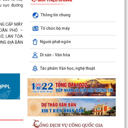
u vực đường
Thông tin chung
uả bước đầu
g hành cùng
ANG CẤP MÁY
Tổ chức bộ máy
 DÂN PHỐ –
Ở, LAN TỎA
Người phát ngôn
ỪNG ĐỊA BÀN
ỜNG TRỰC
 ANH QUÂN
Di sản - Văn hóa
ỰC HIỆN DỰ
TẠI KHU ĐÔ
Tác phẩm Văn học, nghệ thuật
PHƯỜNG AN
 TẬP HUẤN,
, KỸ NĂNG
ÁC CẤP NĂM
P, TỔ CHỨC
N ĐỊA BÀN