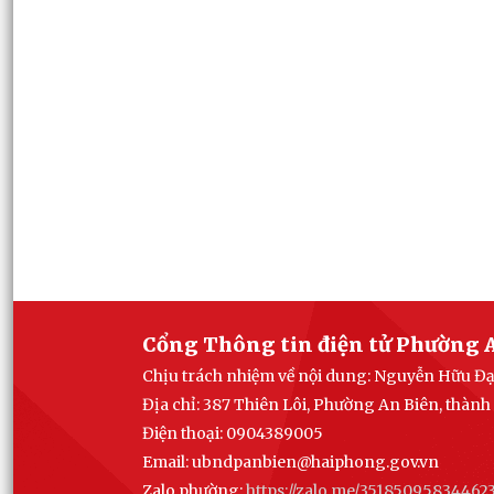
Cổng Thông tin điện tử Phường 
Chịu trách nhiệm về nội dung: Nguyễn Hữu Đ
Địa chỉ: 387 Thiên Lôi, Phường An Biên, thàn
Điện thoại: 0904389005
Email:
ubndpanbien@haiphong.gov.vn
Zalo phường:
https://zalo.me/35185095834462