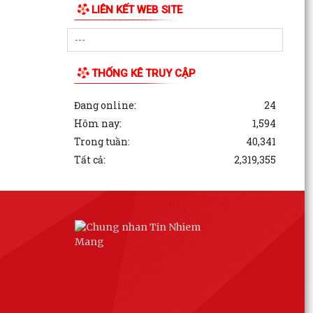
LIÊN KẾT WEB SITE
THỐNG KÊ TRUY CẬP
Đang online:
24
Hôm nay:
1,594
Trong tuần:
40,341
Tất cả:
2,319,355