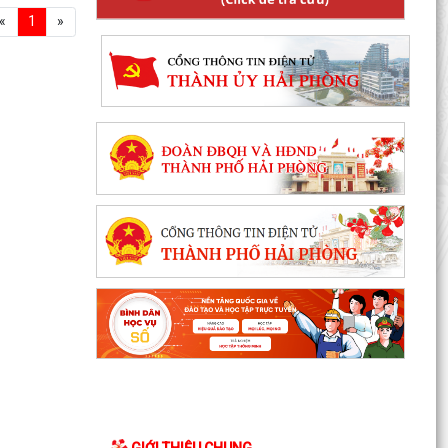
«
1
»
GIỚI THIỆU CHUNG