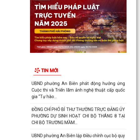
TIN MỚI
UBND phường An Biên phát động hưởng ứng
Cuộc thi và Triển lãm ảnh nghệ thuật cấp quốc
gia “Tự hào...
ĐỒNG CHÍ PHÓ BÍ THƯ THƯỜNG TRỰC ĐẢNG ỦY
PHƯỜNG DỰ SINH HOẠT CHI BỘ THÁNG 8 TẠI
CHI BỘ TRƯỜNG MẦM...
UBND phường An Biên lập Điều chỉnh cục bộ quy