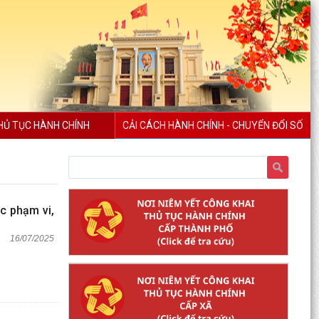
HỦ TỤC HÀNH CHÍNH
CẢI CÁCH HÀNH CHÍNH - CHUYỂN ĐỔI SỐ
c phạm vi,
16/07/2025