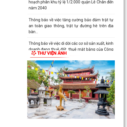
hoạch phân khu tỷ lệ 1/2.000 quận Lê Chân đến
năm 2040
Thông báo về việc tăng cường bảo đảm trật tự
an toàn giao thông, trật tự đường hè trên địa
bàn...
Thông báo về việc di dời các cơ sở sản xuất, kinh
doanh đang thuê đất, thuê mặt bằng của Công
THƯ VIỆN ẢNH
ty Cổ...
THÔNG BÁO TƯ VẤN PHÁP LUẬT MIỄN PHÍ CHO
NHÂN DÂN