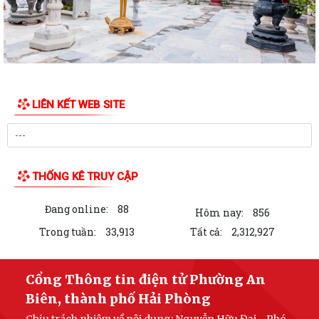
LIÊN KẾT WEB SITE
THỐNG KÊ TRUY CẬP
Đang online:
88
Hôm nay:
856
Trong tuần:
33,913
Tất cả:
2,312,927
Cổng Thông tin điện tử Phường An
Biên, thành phố Hải Phòng
Chịu trách nhiệm về nội dung: Nguyễn Hữu Đại - Phó