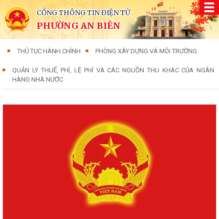
CỔNG THÔNG TIN ĐIỆN TỬ
PHƯỜNG AN BIÊN
THỦ TỤC HÀNH CHÍNH
PHÒNG XÂY DỰNG VÀ MÔI TRƯỜNG
QUẢN LÝ THUẾ, PHÍ, LỆ PHÍ VÀ CÁC NGUỒN THU KHÁC CỦA NGÂN
HÀNG NHÀ NƯỚC