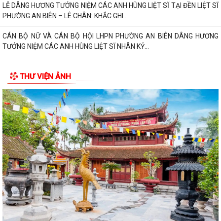
LỄ DÂNG HƯƠNG TƯỞNG NIỆM CÁC ANH HÙNG LIỆT SĨ TẠI ĐỀN LIỆT SĨ
PHƯỜNG AN BIÊN – LÊ CHÂN: KHẮC GHI...
CÁN BỘ NỮ VÀ CÁN BỘ HỘI LHPN PHƯỜNG AN BIÊN DÂNG HƯƠNG
TƯỞNG NIỆM CÁC ANH HÙNG LIỆT SĨ NHÂN KỶ...
PHƯỜNG AN BIÊN HỌP NGHE BÁO CÁO VỀ CÔNG TÁC TÁI ĐỊNH CƯ VÀ
THƯ VIỆN ẢNH
TIẾN ĐỘ GIẢI PHÓNG MẶT BẰNG DỰ ÁN TUYẾN...
TRAO TẶNG QUÀ TRI ÂN THƯƠNG BINH, GIA ĐÌNH LIỆT SĨ CÓ HOÀN
CẢNH KHÓ KHĂN NHÂN KỶ NIỆM 79 NĂM NGÀY...
PHƯỜNG AN BIÊN TRIỂN KHAI CÔNG TÁC PHỤC VỤ LỄ DÂNG HƯƠNG
VÀ LỄ CẦU SIÊU TẠI ĐỀN LIỆT SĨ PHƯỜNG AN...
Phường An Biên triển khai kế hoạch duy trì mô hình “Vỉa hè sạch đẹp -
Người đi bộ an toàn”
Thông báo về việc tổ chức Lễ Dâng hương và Lễ Cầu siêu Nhân kỷ niệm
79 năm Ngày Thương binh - Liệt...