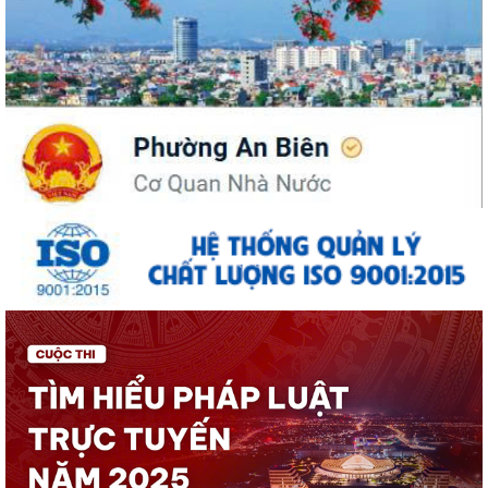
UBND phường An Biên phát động hưởng ứng Cuộc thi và Triển lãm
ảnh nghệ thuật cấp quốc gia “Tự hào...
ĐỒNG CHÍ PHÓ BÍ THƯ THƯỜNG TRỰC ĐẢNG ỦY PHƯỜNG DỰ SINH