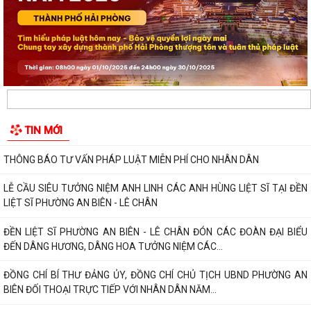
HOẠT CHI BỘ THÁNG 8 TẠI CHI BỘ TRƯỜNG MẦM...
UBND phường An Biên lập Điều chỉnh cục bộ quy hoạch phân khu tỷ lệ
1/2.000 quận Lê Chân đến năm 2040
Thông báo về việc tăng cường bảo đảm trật tự an toàn giao thông,
trật tự đường hè trên địa bàn...
Thông báo về việc di dời các cơ sở sản xuất, kinh doanh đang thuê đất,
TIN MỚI
thuê mặt bằng của Công ty Cổ...
THÔNG BÁO TƯ VẤN PHÁP LUẬT MIỄN PHÍ CHO NHÂN DÂN
LỄ CẦU SIÊU TƯỞNG NIỆM ANH LINH CÁC ANH HÙNG LIỆT SĨ TẠI ĐỀN
LIỆT SĨ PHƯỜNG AN BIÊN - LÊ CHÂN
ĐỀN LIỆT SĨ PHƯỜNG AN BIÊN - LÊ CHÂN ĐÓN CÁC ĐOÀN ĐẠI BIỂU
ĐẾN DÂNG HƯƠNG, DÂNG HOA TƯỞNG NIỆM CÁC...
ĐỒNG CHÍ BÍ THƯ ĐẢNG ỦY, ĐỒNG CHÍ CHỦ TỊCH UBND PHƯỜNG AN
BIÊN ĐỐI THOẠI TRỰC TIẾP VỚI NHÂN DÂN NĂM...