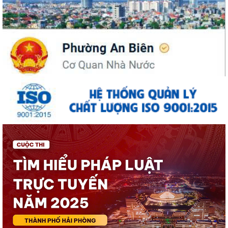
UBND phường An Biên phát động hưởng ứng Cuộc thi và Triển lãm
ảnh nghệ thuật cấp quốc gia “Tự hào...
ĐỒNG CHÍ PHÓ BÍ THƯ THƯỜNG TRỰC ĐẢNG ỦY PHƯỜNG DỰ SINH
HOẠT CHI BỘ THÁNG 8 TẠI CHI BỘ TRƯỜNG MẦM...
UBND phường An Biên lập Điều chỉnh cục bộ quy hoạch phân khu tỷ lệ
1/2.000 quận Lê Chân đến năm 2040
Thông báo về việc tăng cường bảo đảm trật tự an toàn giao thông,
trật tự đường hè trên địa bàn...
Thông báo về việc di dời các cơ sở sản xuất, kinh doanh đang thuê đất,
thuê mặt bằng của Công ty Cổ...
THÔNG BÁO TƯ VẤN PHÁP LUẬT MIỄN PHÍ CHO NHÂN DÂN
LỄ CẦU SIÊU TƯỞNG NIỆM ANH LINH CÁC ANH HÙNG LIỆT SĨ TẠI ĐỀN
LIỆT SĨ PHƯỜNG AN BIÊN - LÊ CHÂN