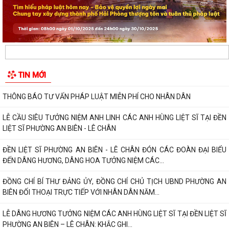
ĐỀN LIỆT SĨ PHƯỜNG AN BIÊN - LÊ CHÂN ĐÓN CÁC ĐOÀN ĐẠI BIỂU
ĐẾN DÂNG HƯƠNG, DÂNG HOA TƯỞNG NIỆM CÁC...
ĐỒNG CHÍ BÍ THƯ ĐẢNG ỦY, ĐỒNG CHÍ CHỦ TỊCH UBND PHƯỜNG AN
BIÊN ĐỐI THOẠI TRỰC TIẾP VỚI NHÂN DÂN NĂM...
LỄ DÂNG HƯƠNG TƯỞNG NIỆM CÁC ANH HÙNG LIỆT SĨ TẠI ĐỀN LIỆT SĨ
TIN MỚI
PHƯỜNG AN BIÊN – LÊ CHÂN: KHẮC GHI...
CÁN BỘ NỮ VÀ CÁN BỘ HỘI LHPN PHƯỜNG AN BIÊN DÂNG HƯƠNG
TƯỞNG NIỆM CÁC ANH HÙNG LIỆT SĨ NHÂN KỶ...
PHƯỜNG AN BIÊN HỌP NGHE BÁO CÁO VỀ CÔNG TÁC TÁI ĐỊNH CƯ VÀ
TIẾN ĐỘ GIẢI PHÓNG MẶT BẰNG DỰ ÁN TUYẾN...
TRAO TẶNG QUÀ TRI ÂN THƯƠNG BINH, GIA ĐÌNH LIỆT SĨ CÓ HOÀN
CẢNH KHÓ KHĂN NHÂN KỶ NIỆM 79 NĂM NGÀY...
PHƯỜNG AN BIÊN TRIỂN KHAI CÔNG TÁC PHỤC VỤ LỄ DÂNG HƯƠNG
VÀ LỄ CẦU SIÊU TẠI ĐỀN LIỆT SĨ PHƯỜNG AN...
Phường An Biên triển khai kế hoạch duy trì mô hình “Vỉa hè sạch đẹp -