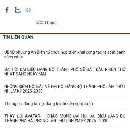
TIN LIÊN QUAN
UBND phường An Biên tổ chức họp triển khai công tác rà soát danh
sách cử tri
ĐẠI HỘI ĐẠI BIỂU ĐẢNG BỘ THÀNH PHỐ SẼ BẮT ĐẦU PHIÊN THỨ
NHẤT SÁNG NGÀY MAI
NHỮNG ĐIỂM NỔI BẬT VỀ ĐẠI HỘI ĐẢNG BỘ THÀNH PHỐ LẦN THỨ I,
NHIỆM KỲ 2025-2030
Thông tin, đăng tải nội dung trả lời kiến nghị cử tri
THAY ĐỔI AVATAR – CHÀO MỪNG ĐẠI HỘI ĐẠI BIẾU ĐẢNG BỘ
THÀNH PHỐ HẢI PHÒNG LẦN THỨ I, NHIỆM KỲ 2025 - 2030