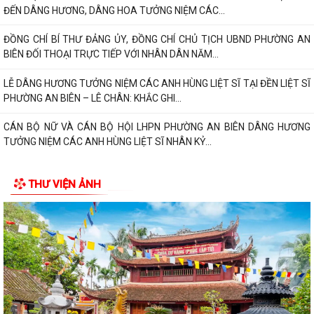
ĐẾN DÂNG HƯƠNG, DÂNG HOA TƯỞNG NIỆM CÁC...
ĐỒNG CHÍ BÍ THƯ ĐẢNG ỦY, ĐỒNG CHÍ CHỦ TỊCH UBND PHƯỜNG AN
BIÊN ĐỐI THOẠI TRỰC TIẾP VỚI NHÂN DÂN NĂM...
LỄ DÂNG HƯƠNG TƯỞNG NIỆM CÁC ANH HÙNG LIỆT SĨ TẠI ĐỀN LIỆT SĨ
PHƯỜNG AN BIÊN – LÊ CHÂN: KHẮC GHI...
CÁN BỘ NỮ VÀ CÁN BỘ HỘI LHPN PHƯỜNG AN BIÊN DÂNG HƯƠNG
TƯỞNG NIỆM CÁC ANH HÙNG LIỆT SĨ NHÂN KỶ...
PHƯỜNG AN BIÊN HỌP NGHE BÁO CÁO VỀ CÔNG TÁC TÁI ĐỊNH CƯ VÀ
THƯ VIỆN ẢNH
TIẾN ĐỘ GIẢI PHÓNG MẶT BẰNG DỰ ÁN TUYẾN...
TRAO TẶNG QUÀ TRI ÂN THƯƠNG BINH, GIA ĐÌNH LIỆT SĨ CÓ HOÀN
CẢNH KHÓ KHĂN NHÂN KỶ NIỆM 79 NĂM NGÀY...
PHƯỜNG AN BIÊN TRIỂN KHAI CÔNG TÁC PHỤC VỤ LỄ DÂNG HƯƠNG
VÀ LỄ CẦU SIÊU TẠI ĐỀN LIỆT SĨ PHƯỜNG AN...
Phường An Biên triển khai kế hoạch duy trì mô hình “Vỉa hè sạch đẹp -