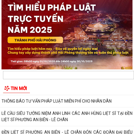
UBND phường An Biên phát động hưởng ứng Cuộc thi và Triển lãm
ảnh nghệ thuật cấp quốc gia “Tự hào...
ĐỒNG CHÍ PHÓ BÍ THƯ THƯỜNG TRỰC ĐẢNG ỦY PHƯỜNG DỰ SINH
HOẠT CHI BỘ THÁNG 8 TẠI CHI BỘ TRƯỜNG MẦM...
UBND phường An Biên lập Điều chỉnh cục bộ quy hoạch phân khu tỷ lệ
1/2.000 quận Lê Chân đến năm 2040
Thông báo về việc tăng cường bảo đảm trật tự an toàn giao thông,
trật tự đường hè trên địa bàn...
Thông báo về việc di dời các cơ sở sản xuất, kinh doanh đang thuê đất,
TIN MỚI
thuê mặt bằng của Công ty Cổ...
THÔNG BÁO TƯ VẤN PHÁP LUẬT MIỄN PHÍ CHO NHÂN DÂN
LỄ CẦU SIÊU TƯỞNG NIỆM ANH LINH CÁC ANH HÙNG LIỆT SĨ TẠI ĐỀN
LIỆT SĨ PHƯỜNG AN BIÊN - LÊ CHÂN
ĐỀN LIỆT SĨ PHƯỜNG AN BIÊN - LÊ CHÂN ĐÓN CÁC ĐOÀN ĐẠI BIỂU