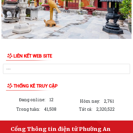
Người đi bộ an toàn”
Thông báo về việc tổ chức Lễ Dâng hương và Lễ Cầu siêu Nhân kỷ niệm
79 năm Ngày Thương binh - Liệt...
PHƯỜNG AN BIÊN: TRANG CẤP MÁY TÍNH CHO 100% TỔ DÂN PHỐ –
HƯỚNG MẠNH VỀ CƠ SỞ, LAN TỎA CHUYỂN ĐỔI SỐ...
PHƯỜNG AN BIÊN TỔ CHỨC RA MẮT 02 MÔ HÌNH CHUYỂN ĐỔI SỐ –
LIÊN KẾT WEB SITE
TẠO ĐỘT PHÁ TRONG NÂNG CAO HIỆU QUẢ CÔNG...
ĐẢNG UỶ PHƯỜNG AN BIÊN CHÚ TRỌNG BỒI DƯỠNG LÝ LUẬN CHÍNH
TRỊ CHO ĐỘI NGŨ GIÁO VIÊN NĂM 2026
THỐNG KÊ TRUY CẬP
PHƯỜNG AN BIÊN BƯỚC ĐẦU ĐẠT KẾT QUẢ TÍCH CỰC TRONG CÔNG
TÁC VẬN ĐỘNG HIẾN, TẶNG KỶ VẬT KHÁNG CHIẾN
Đang online:
12
Hôm nay:
2,761
UBND PHƯỜNG AN BIÊN BAN HÀNH KẾ HOẠCH TRIỂN KHAI KHÁM SỨC
Trong tuần:
41,508
Tất cả:
2,320,522
KHỎE ĐỊNH KỲ HOẶC KHÁM SÀNG LỌC MIỄN PHÍ...
UBND PHƯỜNG AN BIÊN HỌP TRIỂN KHAI CÁC MÔ HÌNH THỰC HIỆN
Cổng Thông tin điện tử Phường An
CÁC ĐỀ ÁN CỦA THÀNH PHỐ