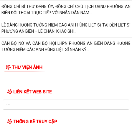
BIÊN ĐỐI THOẠI TRỰC TIẾP VỚI NHÂN DÂN NĂM...
LỄ DÂNG HƯƠNG TƯỞNG NIỆM CÁC ANH HÙNG LIỆT SĨ TẠI ĐỀN LIỆT SĨ
PHƯỜNG AN BIÊN – LÊ CHÂN: KHẮC GHI...
CÁN BỘ NỮ VÀ CÁN BỘ HỘI LHPN PHƯỜNG AN BIÊN DÂNG HƯƠNG
TƯỞNG NIỆM CÁC ANH HÙNG LIỆT SĨ NHÂN KỶ...
PHƯỜNG AN BIÊN HỌP NGHE BÁO CÁO VỀ CÔNG TÁC TÁI ĐỊNH CƯ VÀ
TIẾN ĐỘ GIẢI PHÓNG MẶT BẰNG DỰ ÁN TUYẾN...
THƯ VIỆN ẢNH
TRAO TẶNG QUÀ TRI ÂN THƯƠNG BINH, GIA ĐÌNH LIỆT SĨ CÓ HOÀN
CẢNH KHÓ KHĂN NHÂN KỶ NIỆM 79 NĂM NGÀY...
PHƯỜNG AN BIÊN TRIỂN KHAI CÔNG TÁC PHỤC VỤ LỄ DÂNG HƯƠNG
VÀ LỄ CẦU SIÊU TẠI ĐỀN LIỆT SĨ PHƯỜNG AN...
Phường An Biên triển khai kế hoạch duy trì mô hình “Vỉa hè sạch đẹp -
Người đi bộ an toàn”
Thông báo về việc tổ chức Lễ Dâng hương và Lễ Cầu siêu Nhân kỷ niệm