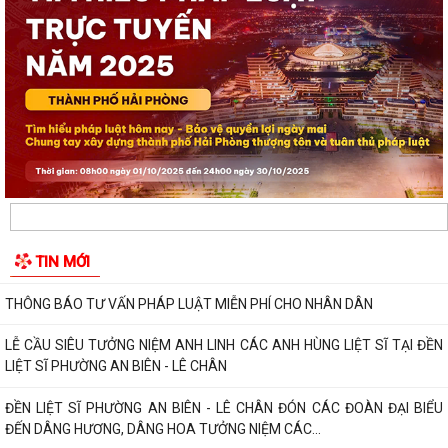
ĐỒNG CHÍ PHÓ BÍ THƯ THƯỜNG TRỰC ĐẢNG ỦY PHƯỜNG DỰ SINH
HOẠT CHI BỘ THÁNG 8 TẠI CHI BỘ TRƯỜNG MẦM...
UBND phường An Biên lập Điều chỉnh cục bộ quy hoạch phân khu tỷ lệ
1/2.000 quận Lê Chân đến năm 2040
Thông báo về việc tăng cường bảo đảm trật tự an toàn giao thông,
trật tự đường hè trên địa bàn...
Thông báo về việc di dời các cơ sở sản xuất, kinh doanh đang thuê đất,
thuê mặt bằng của Công ty Cổ...
TIN MỚI
THÔNG BÁO TƯ VẤN PHÁP LUẬT MIỄN PHÍ CHO NHÂN DÂN
LỄ CẦU SIÊU TƯỞNG NIỆM ANH LINH CÁC ANH HÙNG LIỆT SĨ TẠI ĐỀN
LIỆT SĨ PHƯỜNG AN BIÊN - LÊ CHÂN
ĐỀN LIỆT SĨ PHƯỜNG AN BIÊN - LÊ CHÂN ĐÓN CÁC ĐOÀN ĐẠI BIỂU
ĐẾN DÂNG HƯƠNG, DÂNG HOA TƯỞNG NIỆM CÁC...
ĐỒNG CHÍ BÍ THƯ ĐẢNG ỦY, ĐỒNG CHÍ CHỦ TỊCH UBND PHƯỜNG AN