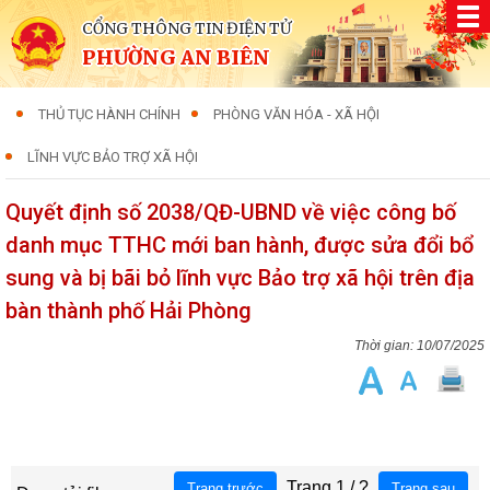
CỔNG THÔNG TIN ĐIỆN TỬ
PHƯỜNG AN BIÊN
THỦ TỤC HÀNH CHÍNH
PHÒNG VĂN HÓA - XÃ HỘI
LĨNH VỰC BẢO TRỢ XÃ HỘI
Quyết định số 2038/QĐ-UBND về việc công bố
danh mục TTHC mới ban hành, được sửa đổi bổ
sung và bị bãi bỏ lĩnh vực Bảo trợ xã hội trên địa
bàn thành phố Hải Phòng
10/07/2025