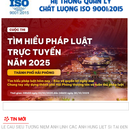
Thông báo về việc tăng cường bảo đảm trật tự an toàn giao thông,
trật tự đường hè trên địa bàn...
Thông báo về việc di dời các cơ sở sản xuất, kinh doanh đang thuê đất,
thuê mặt bằng của Công ty Cổ...
THÔNG BÁO TƯ VẤN PHÁP LUẬT MIỄN PHÍ CHO NHÂN DÂN
LỄ CẦU SIÊU TƯỞNG NIỆM ANH LINH CÁC ANH HÙNG LIỆT SĨ TẠI ĐỀN
LIỆT SĨ PHƯỜNG AN BIÊN - LÊ CHÂN
ĐỀN LIỆT SĨ PHƯỜNG AN BIÊN - LÊ CHÂN ĐÓN CÁC ĐOÀN ĐẠI BIỂU
ĐẾN DÂNG HƯƠNG, DÂNG HOA TƯỞNG NIỆM CÁC...
ĐỒNG CHÍ BÍ THƯ ĐẢNG ỦY, ĐỒNG CHÍ CHỦ TỊCH UBND PHƯỜNG AN
BIÊN ĐỐI THOẠI TRỰC TIẾP VỚI NHÂN DÂN NĂM...
LỄ DÂNG HƯƠNG TƯỞNG NIỆM CÁC ANH HÙNG LIỆT SĨ TẠI ĐỀN LIỆT SĨ
TIN MỚI
PHƯỜNG AN BIÊN – LÊ CHÂN: KHẮC GHI...