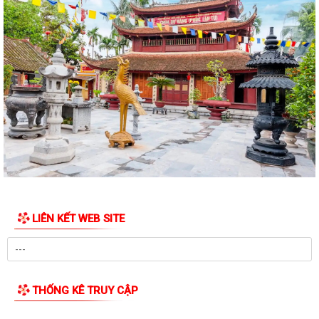
TẠO ĐỘT PHÁ TRONG NÂNG CAO HIỆU QUẢ CÔNG...
ĐẢNG UỶ PHƯỜNG AN BIÊN CHÚ TRỌNG BỒI DƯỠNG LÝ LUẬN CHÍNH
TRỊ CHO ĐỘI NGŨ GIÁO VIÊN NĂM 2026
PHƯỜNG AN BIÊN BƯỚC ĐẦU ĐẠT KẾT QUẢ TÍCH CỰC TRONG CÔNG
TÁC VẬN ĐỘNG HIẾN, TẶNG KỶ VẬT KHÁNG CHIẾN
UBND PHƯỜNG AN BIÊN BAN HÀNH KẾ HOẠCH TRIỂN KHAI KHÁM SỨC
KHỎE ĐỊNH KỲ HOẶC KHÁM SÀNG LỌC MIỄN PHÍ...
UBND PHƯỜNG AN BIÊN HỌP TRIỂN KHAI CÁC MÔ HÌNH THỰC HIỆN
CÁC ĐỀ ÁN CỦA THÀNH PHỐ
LIÊN KẾT WEB SITE
UBND phường An Biên triển khai công tác phòng, chống bão số 01
(MAYSAK)
PHƯỜNG AN BIÊN CHỦ ĐỘNG TRIỂN KHAI ĐỒNG BỘ CÁC GIẢI PHÁP
ỨNG PHÓ BÃO SỐ 1
THỐNG KÊ TRUY CẬP
TIẾP TỤC TRIỂN KHAI MÔ HÌNH “ĐỒNG HÀNH CÙNG NHÂN DÂN