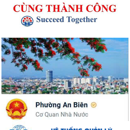
UBND phường An Biên phát động hưởng ứng Cuộc thi và Triển lãm
ảnh nghệ thuật cấp quốc gia “Tự hào...
ĐỒNG CHÍ PHÓ BÍ THƯ THƯỜNG TRỰC ĐẢNG ỦY PHƯỜNG DỰ SINH
HOẠT CHI BỘ THÁNG 8 TẠI CHI BỘ TRƯỜNG MẦM...
UBND phường An Biên lập Điều chỉnh cục bộ quy hoạch phân khu tỷ lệ
1/2.000 quận Lê Chân đến năm 2040