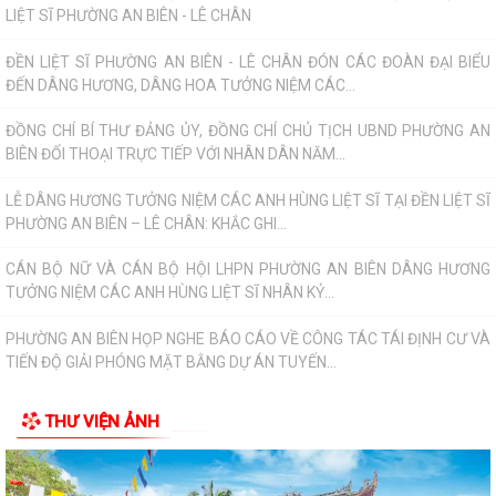
CÁN BỘ NỮ VÀ CÁN BỘ HỘI LHPN PHƯỜNG AN BIÊN DÂNG HƯƠNG
TƯỞNG NIỆM CÁC ANH HÙNG LIỆT SĨ NHÂN KỶ...
PHƯỜNG AN BIÊN HỌP NGHE BÁO CÁO VỀ CÔNG TÁC TÁI ĐỊNH CƯ VÀ
TIẾN ĐỘ GIẢI PHÓNG MẶT BẰNG DỰ ÁN TUYẾN...
TRAO TẶNG QUÀ TRI ÂN THƯƠNG BINH, GIA ĐÌNH LIỆT SĨ CÓ HOÀN
CẢNH KHÓ KHĂN NHÂN KỶ NIỆM 79 NĂM NGÀY...
PHƯỜNG AN BIÊN TRIỂN KHAI CÔNG TÁC PHỤC VỤ LỄ DÂNG HƯƠNG
VÀ LỄ CẦU SIÊU TẠI ĐỀN LIỆT SĨ PHƯỜNG AN...
Phường An Biên triển khai kế hoạch duy trì mô hình “Vỉa hè sạch đẹp -
Người đi bộ an toàn”
Thông báo về việc tổ chức Lễ Dâng hương và Lễ Cầu siêu Nhân kỷ niệm
79 năm Ngày Thương binh - Liệt...
THƯ VIỆN ẢNH
PHƯỜNG AN BIÊN: TRANG CẤP MÁY TÍNH CHO 100% TỔ DÂN PHỐ –
HƯỚNG MẠNH VỀ CƠ SỞ, LAN TỎA CHUYỂN ĐỔI SỐ...
PHƯỜNG AN BIÊN TỔ CHỨC RA MẮT 02 MÔ HÌNH CHUYỂN ĐỔI SỐ –