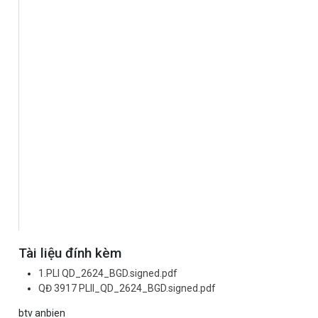
Tài liệu đính kèm
1.PLI QD_2624_BGD.signed.pdf
QĐ 3917 PLII_QD_2624_BGD.signed.pdf
btv anbien