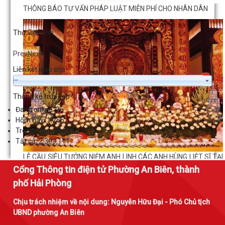
THÔNG BÁO TƯ VẤN PHÁP LUẬT MIỄN PHÍ CHO NHÂN DÂN
Thư viện ảnh
LỄ CẦU SIÊU TƯỞNG NIỆM ANH LINH CÁC ANH HÙNG LIỆT SĨ TẠI
ĐỀN LIỆT SĨ PHƯỜNG AN BIÊN - LÊ CHÂN
Prev
Next
Liên kết web site