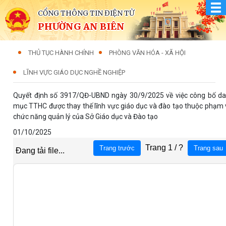
CỔNG THÔNG TIN ĐIỆN TỬ
PHƯỜNG AN BIÊN
THỦ TỤC HÀNH CHÍNH
PHÒNG VĂN HÓA - XÃ HỘI
LĨNH VỰC GIÁO DỤC NGHỀ NGHIỆP
Quyết định số 3917/QĐ-UBND ngày 30/9/2025 về việc công bố d
mục TTHC được thay thế lĩnh vực giáo dục và đào tạo thuộc phạm 
chức năng quản lý của Sở Giáo dục và Đào tạo
01/10/2025