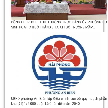
ĐỒNG CHÍ PHÓ BÍ THƯ THƯỜNG TRỰC ĐẢNG ỦY PHƯỜNG DỰ
SINH HOẠT CHI BỘ THÁNG 8 TẠI CHI BỘ TRƯỜNG MẦM...
UBND phường An Biên lập Điều chỉnh cục bộ quy hoạch phân
khu tỷ lệ 1/2.000 quận Lê Chân đến năm 2040