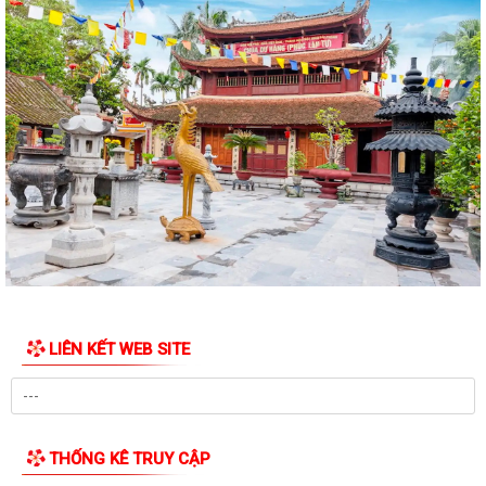
PHƯỜNG AN BIÊN TỔ CHỨC RA MẮT 02 MÔ HÌNH CHUYỂN ĐỔI SỐ –
TẠO ĐỘT PHÁ TRONG NÂNG CAO HIỆU QUẢ CÔNG...
ĐẢNG UỶ PHƯỜNG AN BIÊN CHÚ TRỌNG BỒI DƯỠNG LÝ LUẬN CHÍNH
TRỊ CHO ĐỘI NGŨ GIÁO VIÊN NĂM 2026
PHƯỜNG AN BIÊN BƯỚC ĐẦU ĐẠT KẾT QUẢ TÍCH CỰC TRONG CÔNG
TÁC VẬN ĐỘNG HIẾN, TẶNG KỶ VẬT KHÁNG CHIẾN
UBND PHƯỜNG AN BIÊN BAN HÀNH KẾ HOẠCH TRIỂN KHAI KHÁM SỨC
KHỎE ĐỊNH KỲ HOẶC KHÁM SÀNG LỌC MIỄN PHÍ...
UBND PHƯỜNG AN BIÊN HỌP TRIỂN KHAI CÁC MÔ HÌNH THỰC HIỆN
CÁC ĐỀ ÁN CỦA THÀNH PHỐ
LIÊN KẾT WEB SITE
UBND phường An Biên triển khai công tác phòng, chống bão số 01
(MAYSAK)
PHƯỜNG AN BIÊN CHỦ ĐỘNG TRIỂN KHAI ĐỒNG BỘ CÁC GIẢI PHÁP
ỨNG PHÓ BÃO SỐ 1
THỐNG KÊ TRUY CẬP