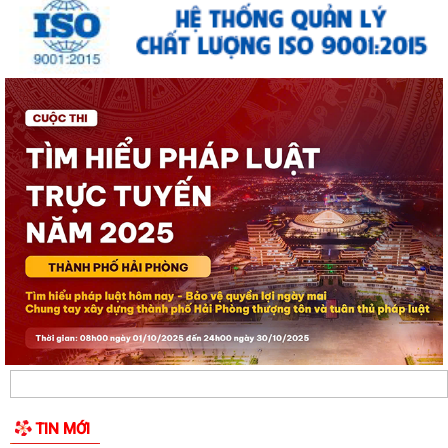
1/2.000 quận Lê Chân đến năm 2040
Thông báo về việc tăng cường bảo đảm trật tự an toàn giao thông,
trật tự đường hè trên địa bàn...
Thông báo về việc di dời các cơ sở sản xuất, kinh doanh đang thuê đất,
thuê mặt bằng của Công ty Cổ...
THÔNG BÁO TƯ VẤN PHÁP LUẬT MIỄN PHÍ CHO NHÂN DÂN
LỄ CẦU SIÊU TƯỞNG NIỆM ANH LINH CÁC ANH HÙNG LIỆT SĨ TẠI ĐỀN
LIỆT SĨ PHƯỜNG AN BIÊN - LÊ CHÂN
ĐỀN LIỆT SĨ PHƯỜNG AN BIÊN - LÊ CHÂN ĐÓN CÁC ĐOÀN ĐẠI BIỂU
ĐẾN DÂNG HƯƠNG, DÂNG HOA TƯỞNG NIỆM CÁC...
ĐỒNG CHÍ BÍ THƯ ĐẢNG ỦY, ĐỒNG CHÍ CHỦ TỊCH UBND PHƯỜNG AN
BIÊN ĐỐI THOẠI TRỰC TIẾP VỚI NHÂN DÂN NĂM...
LỄ DÂNG HƯƠNG TƯỞNG NIỆM CÁC ANH HÙNG LIỆT SĨ TẠI ĐỀN LIỆT SĨ
TIN MỚI
PHƯỜNG AN BIÊN – LÊ CHÂN: KHẮC GHI...