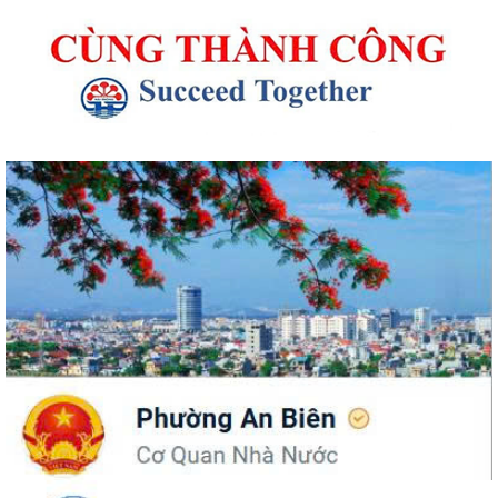
UBND phường An Biên phát động hưởng ứng Cuộc thi và Triển lãm
ảnh nghệ thuật cấp quốc gia “Tự hào...
ĐỒNG CHÍ PHÓ BÍ THƯ THƯỜNG TRỰC ĐẢNG ỦY PHƯỜNG DỰ SINH
HOẠT CHI BỘ THÁNG 8 TẠI CHI BỘ TRƯỜNG MẦM...
UBND phường An Biên lập Điều chỉnh cục bộ quy hoạch phân khu tỷ lệ