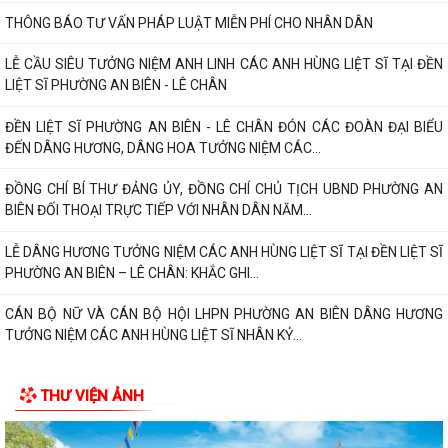
CÁN BỘ NỮ VÀ CÁN BỘ HỘI LHPN PHƯỜNG AN BIÊN DÂNG HƯƠNG
TƯỞNG NIỆM CÁC ANH HÙNG LIỆT SĨ NHÂN KỶ...
PHƯỜNG AN BIÊN HỌP NGHE BÁO CÁO VỀ CÔNG TÁC TÁI ĐỊNH CƯ VÀ
TIẾN ĐỘ GIẢI PHÓNG MẶT BẰNG DỰ ÁN TUYẾN...
TRAO TẶNG QUÀ TRI ÂN THƯƠNG BINH, GIA ĐÌNH LIỆT SĨ CÓ HOÀN
CẢNH KHÓ KHĂN NHÂN KỶ NIỆM 79 NĂM NGÀY...
PHƯỜNG AN BIÊN TRIỂN KHAI CÔNG TÁC PHỤC VỤ LỄ DÂNG HƯƠNG
VÀ LỄ CẦU SIÊU TẠI ĐỀN LIỆT SĨ PHƯỜNG AN...
Phường An Biên triển khai kế hoạch duy trì mô hình “Vỉa hè sạch đẹp -
Người đi bộ an toàn”
Thông báo về việc tổ chức Lễ Dâng hương và Lễ Cầu siêu Nhân kỷ niệm
79 năm Ngày Thương binh - Liệt...
THƯ VIỆN ẢNH
PHƯỜNG AN BIÊN: TRANG CẤP MÁY TÍNH CHO 100% TỔ DÂN PHỐ –
HƯỚNG MẠNH VỀ CƠ SỞ, LAN TỎA CHUYỂN ĐỔI SỐ...