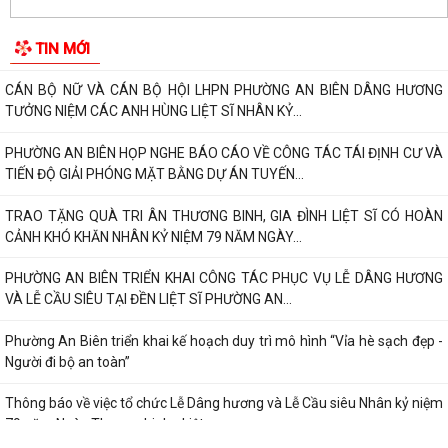
LỄ DÂNG HƯƠNG TƯỞNG NIỆM CÁC ANH HÙNG LIỆT SĨ TẠI ĐỀN LIỆT SĨ
TIN MỚI
PHƯỜNG AN BIÊN – LÊ CHÂN: KHẮC GHI...
CÁN BỘ NỮ VÀ CÁN BỘ HỘI LHPN PHƯỜNG AN BIÊN DÂNG HƯƠNG
TƯỞNG NIỆM CÁC ANH HÙNG LIỆT SĨ NHÂN KỶ...
PHƯỜNG AN BIÊN HỌP NGHE BÁO CÁO VỀ CÔNG TÁC TÁI ĐỊNH CƯ VÀ
TIẾN ĐỘ GIẢI PHÓNG MẶT BẰNG DỰ ÁN TUYẾN...
TRAO TẶNG QUÀ TRI ÂN THƯƠNG BINH, GIA ĐÌNH LIỆT SĨ CÓ HOÀN
CẢNH KHÓ KHĂN NHÂN KỶ NIỆM 79 NĂM NGÀY...
PHƯỜNG AN BIÊN TRIỂN KHAI CÔNG TÁC PHỤC VỤ LỄ DÂNG HƯƠNG
VÀ LỄ CẦU SIÊU TẠI ĐỀN LIỆT SĨ PHƯỜNG AN...
Phường An Biên triển khai kế hoạch duy trì mô hình “Vỉa hè sạch đẹp -
Người đi bộ an toàn”
Thông báo về việc tổ chức Lễ Dâng hương và Lễ Cầu siêu Nhân kỷ niệm
79 năm Ngày Thương binh - Liệt...