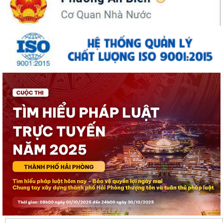
HOẠT CHI BỘ THÁNG 8 TẠI CHI BỘ TRƯỜNG MẦM...
UBND phường An Biên lập Điều chỉnh cục bộ quy hoạch phân khu tỷ lệ
1/2.000 quận Lê Chân đến năm 2040
Thông báo về việc tăng cường bảo đảm trật tự an toàn giao thông,
trật tự đường hè trên địa bàn...
Thông báo về việc di dời các cơ sở sản xuất, kinh doanh đang thuê đất,
thuê mặt bằng của Công ty Cổ...
THÔNG BÁO TƯ VẤN PHÁP LUẬT MIỄN PHÍ CHO NHÂN DÂN
LỄ CẦU SIÊU TƯỞNG NIỆM ANH LINH CÁC ANH HÙNG LIỆT SĨ TẠI ĐỀN
LIỆT SĨ PHƯỜNG AN BIÊN - LÊ CHÂN
ĐỀN LIỆT SĨ PHƯỜNG AN BIÊN - LÊ CHÂN ĐÓN CÁC ĐOÀN ĐẠI BIỂU
ĐẾN DÂNG HƯƠNG, DÂNG HOA TƯỞNG NIỆM CÁC...
ĐỒNG CHÍ BÍ THƯ ĐẢNG ỦY, ĐỒNG CHÍ CHỦ TỊCH UBND PHƯỜNG AN
BIÊN ĐỐI THOẠI TRỰC TIẾP VỚI NHÂN DÂN NĂM...