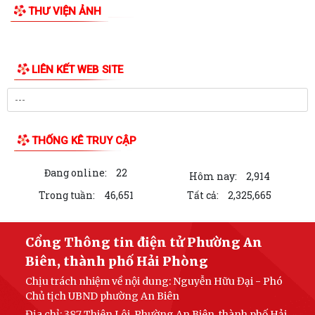
THƯ VIỆN ẢNH
PHƯỜNG AN BIÊN: TRANG CẤP MÁY TÍNH CHO 100% TỔ DÂN PHỐ –
HƯỚNG MẠNH VỀ CƠ SỞ, LAN TỎA CHUYỂN ĐỔI SỐ...
PHƯỜNG AN BIÊN TỔ CHỨC RA MẮT 02 MÔ HÌNH CHUYỂN ĐỔI SỐ –
TẠO ĐỘT PHÁ TRONG NÂNG CAO HIỆU QUẢ CÔNG...
ĐẢNG UỶ PHƯỜNG AN BIÊN CHÚ TRỌNG BỒI DƯỠNG LÝ LUẬN CHÍNH
TRỊ CHO ĐỘI NGŨ GIÁO VIÊN NĂM 2026
PHƯỜNG AN BIÊN BƯỚC ĐẦU ĐẠT KẾT QUẢ TÍCH CỰC TRONG CÔNG
TÁC VẬN ĐỘNG HIẾN, TẶNG KỶ VẬT KHÁNG CHIẾN
UBND PHƯỜNG AN BIÊN BAN HÀNH KẾ HOẠCH TRIỂN KHAI KHÁM SỨC
KHỎE ĐỊNH KỲ HOẶC KHÁM SÀNG LỌC MIỄN PHÍ...
UBND PHƯỜNG AN BIÊN HỌP TRIỂN KHAI CÁC MÔ HÌNH THỰC HIỆN
CÁC ĐỀ ÁN CỦA THÀNH PHỐ
LIÊN KẾT WEB SITE
UBND phường An Biên triển khai công tác phòng, chống bão số 01
(MAYSAK)