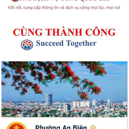
UBND phường An Biên phát động hưởng ứng Cuộc thi và Triển lãm
ảnh nghệ thuật cấp quốc gia “Tự hào...
ĐỒNG CHÍ PHÓ BÍ THƯ THƯỜNG TRỰC ĐẢNG ỦY PHƯỜNG DỰ SINH