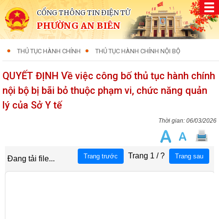
CỔNG THÔNG TIN ĐIỆN TỬ
PHƯỜNG AN BIÊN
THỦ TỤC HÀNH CHÍNH
THỦ TỤC HÀNH CHÍNH NỘI BỘ
QUYẾT ĐỊNH Về việc công bố thủ tục hành chính
nội bộ bị bãi bỏ thuộc phạm vi, chức năng quản
lý của Sở Y tế
06/03/2026