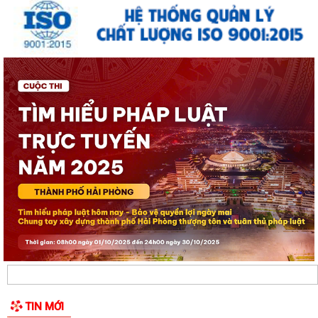
1/2.000 quận Lê Chân đến năm 2040
Thông báo về việc tăng cường bảo đảm trật tự an toàn giao thông,
trật tự đường hè trên địa bàn...
Thông báo về việc di dời các cơ sở sản xuất, kinh doanh đang thuê đất,
thuê mặt bằng của Công ty Cổ...
THÔNG BÁO TƯ VẤN PHÁP LUẬT MIỄN PHÍ CHO NHÂN DÂN
LỄ CẦU SIÊU TƯỞNG NIỆM ANH LINH CÁC ANH HÙNG LIỆT SĨ TẠI ĐỀN
LIỆT SĨ PHƯỜNG AN BIÊN - LÊ CHÂN
ĐỀN LIỆT SĨ PHƯỜNG AN BIÊN - LÊ CHÂN ĐÓN CÁC ĐOÀN ĐẠI BIỂU
ĐẾN DÂNG HƯƠNG, DÂNG HOA TƯỞNG NIỆM CÁC...
ĐỒNG CHÍ BÍ THƯ ĐẢNG ỦY, ĐỒNG CHÍ CHỦ TỊCH UBND PHƯỜNG AN
BIÊN ĐỐI THOẠI TRỰC TIẾP VỚI NHÂN DÂN NĂM...
LỄ DÂNG HƯƠNG TƯỞNG NIỆM CÁC ANH HÙNG LIỆT SĨ TẠI ĐỀN LIỆT SĨ
TIN MỚI
PHƯỜNG AN BIÊN – LÊ CHÂN: KHẮC GHI...