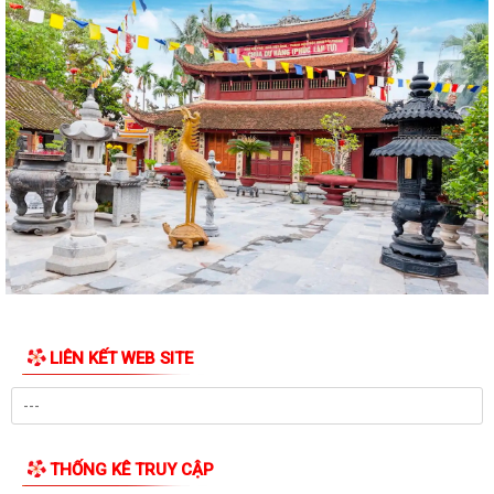
PHƯỜNG AN BIÊN TỔ CHỨC RA MẮT 02 MÔ HÌNH CHUYỂN ĐỔI SỐ –
TẠO ĐỘT PHÁ TRONG NÂNG CAO HIỆU QUẢ CÔNG...
ĐẢNG UỶ PHƯỜNG AN BIÊN CHÚ TRỌNG BỒI DƯỠNG LÝ LUẬN CHÍNH
TRỊ CHO ĐỘI NGŨ GIÁO VIÊN NĂM 2026
PHƯỜNG AN BIÊN BƯỚC ĐẦU ĐẠT KẾT QUẢ TÍCH CỰC TRONG CÔNG
TÁC VẬN ĐỘNG HIẾN, TẶNG KỶ VẬT KHÁNG CHIẾN
UBND PHƯỜNG AN BIÊN BAN HÀNH KẾ HOẠCH TRIỂN KHAI KHÁM SỨC
KHỎE ĐỊNH KỲ HOẶC KHÁM SÀNG LỌC MIỄN PHÍ...
UBND PHƯỜNG AN BIÊN HỌP TRIỂN KHAI CÁC MÔ HÌNH THỰC HIỆN
CÁC ĐỀ ÁN CỦA THÀNH PHỐ
LIÊN KẾT WEB SITE
UBND phường An Biên triển khai công tác phòng, chống bão số 01
(MAYSAK)
PHƯỜNG AN BIÊN CHỦ ĐỘNG TRIỂN KHAI ĐỒNG BỘ CÁC GIẢI PHÁP
ỨNG PHÓ BÃO SỐ 1
THỐNG KÊ TRUY CẬP