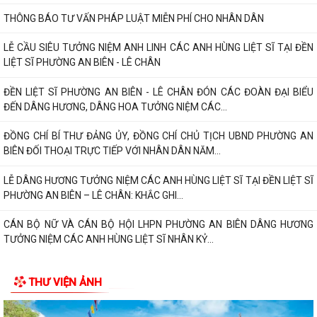
CÁN BỘ NỮ VÀ CÁN BỘ HỘI LHPN PHƯỜNG AN BIÊN DÂNG HƯƠNG
TƯỞNG NIỆM CÁC ANH HÙNG LIỆT SĨ NHÂN KỶ...
PHƯỜNG AN BIÊN HỌP NGHE BÁO CÁO VỀ CÔNG TÁC TÁI ĐỊNH CƯ VÀ
TIẾN ĐỘ GIẢI PHÓNG MẶT BẰNG DỰ ÁN TUYẾN...
TRAO TẶNG QUÀ TRI ÂN THƯƠNG BINH, GIA ĐÌNH LIỆT SĨ CÓ HOÀN
CẢNH KHÓ KHĂN NHÂN KỶ NIỆM 79 NĂM NGÀY...
PHƯỜNG AN BIÊN TRIỂN KHAI CÔNG TÁC PHỤC VỤ LỄ DÂNG HƯƠNG
VÀ LỄ CẦU SIÊU TẠI ĐỀN LIỆT SĨ PHƯỜNG AN...
Phường An Biên triển khai kế hoạch duy trì mô hình “Vỉa hè sạch đẹp -
Người đi bộ an toàn”
Thông báo về việc tổ chức Lễ Dâng hương và Lễ Cầu siêu Nhân kỷ niệm
79 năm Ngày Thương binh - Liệt...
THƯ VIỆN ẢNH
PHƯỜNG AN BIÊN: TRANG CẤP MÁY TÍNH CHO 100% TỔ DÂN PHỐ –
HƯỚNG MẠNH VỀ CƠ SỞ, LAN TỎA CHUYỂN ĐỔI SỐ...