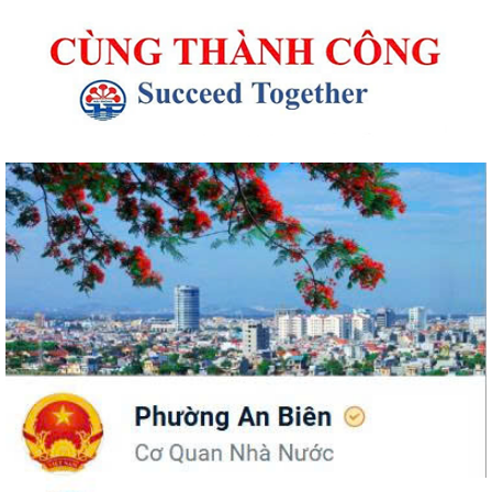
UBND phường An Biên phát động hưởng ứng Cuộc thi và Triển lãm
ảnh nghệ thuật cấp quốc gia “Tự hào...
ĐỒNG CHÍ PHÓ BÍ THƯ THƯỜNG TRỰC ĐẢNG ỦY PHƯỜNG DỰ SINH
HOẠT CHI BỘ THÁNG 8 TẠI CHI BỘ TRƯỜNG MẦM...
UBND phường An Biên lập Điều chỉnh cục bộ quy hoạch phân khu tỷ lệ