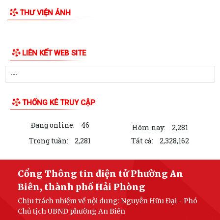
THƯ VIỆN ẢNH
LIÊN KẾT WEB SITE