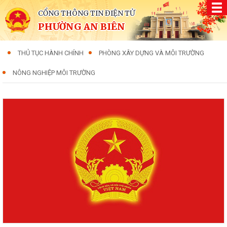
CỔNG THÔNG TIN ĐIỆN TỬ
PHƯỜNG AN BIÊN
THỦ TỤC HÀNH CHÍNH
PHÒNG XÂY DỰNG VÀ MÔI TRƯỜNG
NÔNG NGHIỆP MÔI TRƯỜNG