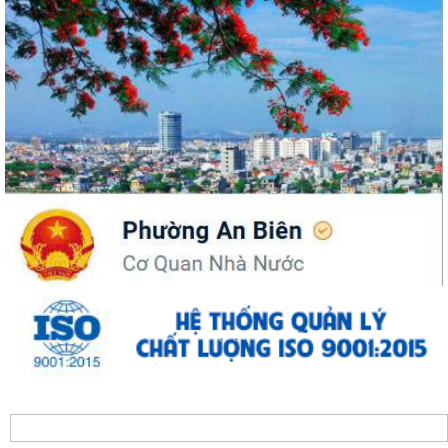
ĐỒNG CHÍ PHÓ BÍ THƯ THƯỜNG TRỰC ĐẢNG ỦY PHƯỜNG DỰ SINH
HOẠT CHI BỘ THÁNG 8 TẠI CHI BỘ TRƯỜNG MẦM...
UBND phường An Biên lập Điều chỉnh cục bộ quy hoạch phân khu tỷ lệ
1/2.000 quận Lê Chân đến năm 2040
Thông báo về việc tăng cường bảo đảm trật tự an toàn giao thông,
trật tự đường hè trên địa bàn...
Thông báo về việc di dời các cơ sở sản xuất, kinh doanh đang thuê đất,
thuê mặt bằng của Công ty Cổ...
THÔNG BÁO TƯ VẤN PHÁP LUẬT MIỄN PHÍ CHO NHÂN DÂN
LỄ CẦU SIÊU TƯỞNG NIỆM ANH LINH CÁC ANH HÙNG LIỆT SĨ TẠI ĐỀN
LIỆT SĨ PHƯỜNG AN BIÊN - LÊ CHÂN
ĐỀN LIỆT SĨ PHƯỜNG AN BIÊN - LÊ CHÂN ĐÓN CÁC ĐOÀN ĐẠI BIỂU
ĐẾN DÂNG HƯƠNG, DÂNG HOA TƯỞNG NIỆM CÁC...