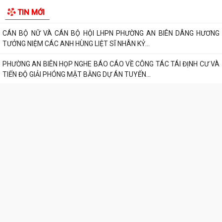
ĐỒNG CHÍ BÍ THƯ ĐẢNG ỦY, ĐỒNG CHÍ CHỦ TỊCH UBND PHƯỜNG AN
BIÊN ĐỐI THOẠI TRỰC TIẾP VỚI NHÂN DÂN NĂM...
LỄ DÂNG HƯƠNG TƯỞNG NIỆM CÁC ANH HÙNG LIỆT SĨ TẠI ĐỀN LIỆT SĨ
TIN MỚI
PHƯỜNG AN BIÊN – LÊ CHÂN: KHẮC GHI...
CÁN BỘ NỮ VÀ CÁN BỘ HỘI LHPN PHƯỜNG AN BIÊN DÂNG HƯƠNG
TƯỞNG NIỆM CÁC ANH HÙNG LIỆT SĨ NHÂN KỶ...
PHƯỜNG AN BIÊN HỌP NGHE BÁO CÁO VỀ CÔNG TÁC TÁI ĐỊNH CƯ VÀ
TIẾN ĐỘ GIẢI PHÓNG MẶT BẰNG DỰ ÁN TUYẾN...
TRAO TẶNG QUÀ TRI ÂN THƯƠNG BINH, GIA ĐÌNH LIỆT SĨ CÓ HOÀN
CẢNH KHÓ KHĂN NHÂN KỶ NIỆM 79 NĂM NGÀY...
PHƯỜNG AN BIÊN TRIỂN KHAI CÔNG TÁC PHỤC VỤ LỄ DÂNG HƯƠNG
VÀ LỄ CẦU SIÊU TẠI ĐỀN LIỆT SĨ PHƯỜNG AN...
Phường An Biên triển khai kế hoạch duy trì mô hình “Vỉa hè sạch đẹp -
Người đi bộ an toàn”
Thông báo về việc tổ chức Lễ Dâng hương và Lễ Cầu siêu Nhân kỷ niệm