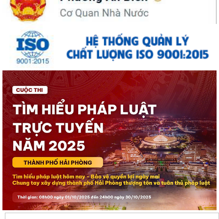
UBND phường An Biên phát động hưởng ứng Cuộc thi và Triển lãm
ảnh nghệ thuật cấp quốc gia “Tự hào...
ĐỒNG CHÍ PHÓ BÍ THƯ THƯỜNG TRỰC ĐẢNG ỦY PHƯỜNG DỰ SINH
HOẠT CHI BỘ THÁNG 8 TẠI CHI BỘ TRƯỜNG MẦM...
UBND phường An Biên lập Điều chỉnh cục bộ quy hoạch phân khu tỷ lệ
1/2.000 quận Lê Chân đến năm 2040
Thông báo về việc tăng cường bảo đảm trật tự an toàn giao thông,
trật tự đường hè trên địa bàn...