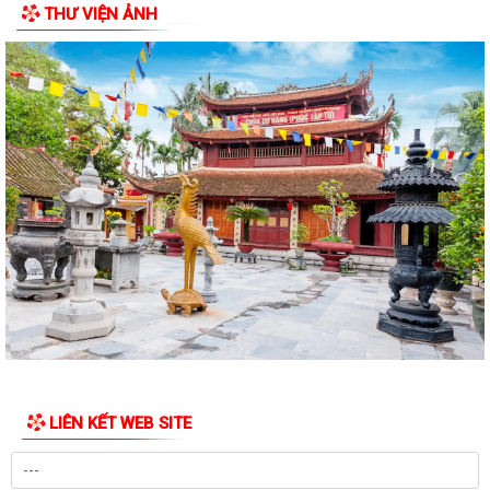
THƯ VIỆN ẢNH
TIẾN ĐỘ GIẢI PHÓNG MẶT BẰNG DỰ ÁN TUYẾN...
TRAO TẶNG QUÀ TRI ÂN THƯƠNG BINH, GIA ĐÌNH LIỆT SĨ CÓ HOÀN
CẢNH KHÓ KHĂN NHÂN KỶ NIỆM 79 NĂM NGÀY...
PHƯỜNG AN BIÊN TRIỂN KHAI CÔNG TÁC PHỤC VỤ LỄ DÂNG HƯƠNG
VÀ LỄ CẦU SIÊU TẠI ĐỀN LIỆT SĨ PHƯỜNG AN...
Phường An Biên triển khai kế hoạch duy trì mô hình “Vỉa hè sạch đẹp -
Người đi bộ an toàn”
Thông báo về việc tổ chức Lễ Dâng hương và Lễ Cầu siêu Nhân kỷ niệm
79 năm Ngày Thương binh - Liệt...
PHƯỜNG AN BIÊN: TRANG CẤP MÁY TÍNH CHO 100% TỔ DÂN PHỐ –
HƯỚNG MẠNH VỀ CƠ SỞ, LAN TỎA CHUYỂN ĐỔI SỐ...
PHƯỜNG AN BIÊN TỔ CHỨC RA MẮT 02 MÔ HÌNH CHUYỂN ĐỔI SỐ –
LIÊN KẾT WEB SITE
TẠO ĐỘT PHÁ TRONG NÂNG CAO HIỆU QUẢ CÔNG...
ĐẢNG UỶ PHƯỜNG AN BIÊN CHÚ TRỌNG BỒI DƯỠNG LÝ LUẬN CHÍNH