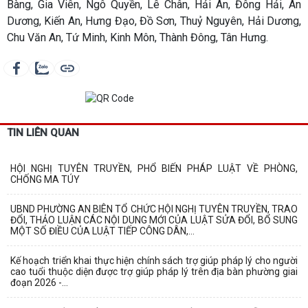
Bàng, Gia Viên, Ngô Quyền, Lê Chân, Hải An, Đông Hải, An
Dương, Kiến An, Hưng Đạo, Đồ Sơn, Thuỷ Nguyên, Hải Dương,
Chu Văn An, Tứ Minh, Kinh Môn, Thành Đông, Tân Hưng.
TIN LIÊN QUAN
HỘI NGHỊ TUYÊN TRUYỀN, PHỔ BIẾN PHÁP LUẬT VỀ PHÒNG,
CHỐNG MA TÚY
UBND PHƯỜNG AN BIÊN TỔ CHỨC HỘI NGHỊ TUYÊN TRUYỀN, TRAO
ĐỔI, THẢO LUẬN CÁC NỘI DUNG MỚI CỦA LUẬT SỬA ĐỔI, BỔ SUNG
MỘT SỐ ĐIỀU CỦA LUẬT TIẾP CÔNG DÂN,...
Kế hoạch triển khai thực hiện chính sách trợ giúp pháp lý cho người
cao tuổi thuộc diện được trợ giúp pháp lý trên địa bàn phường giai
đoạn 2026 -...