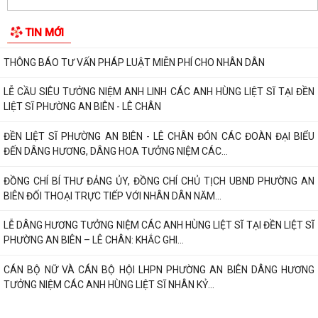
Thông báo về việc di dời các cơ sở sản xuất, kinh doanh đang thuê đất,
TIN MỚI
thuê mặt bằng của Công ty Cổ...
THÔNG BÁO TƯ VẤN PHÁP LUẬT MIỄN PHÍ CHO NHÂN DÂN
LỄ CẦU SIÊU TƯỞNG NIỆM ANH LINH CÁC ANH HÙNG LIỆT SĨ TẠI ĐỀN
LIỆT SĨ PHƯỜNG AN BIÊN - LÊ CHÂN
ĐỀN LIỆT SĨ PHƯỜNG AN BIÊN - LÊ CHÂN ĐÓN CÁC ĐOÀN ĐẠI BIỂU
ĐẾN DÂNG HƯƠNG, DÂNG HOA TƯỞNG NIỆM CÁC...
ĐỒNG CHÍ BÍ THƯ ĐẢNG ỦY, ĐỒNG CHÍ CHỦ TỊCH UBND PHƯỜNG AN
BIÊN ĐỐI THOẠI TRỰC TIẾP VỚI NHÂN DÂN NĂM...
LỄ DÂNG HƯƠNG TƯỞNG NIỆM CÁC ANH HÙNG LIỆT SĨ TẠI ĐỀN LIỆT SĨ
PHƯỜNG AN BIÊN – LÊ CHÂN: KHẮC GHI...
CÁN BỘ NỮ VÀ CÁN BỘ HỘI LHPN PHƯỜNG AN BIÊN DÂNG HƯƠNG
TƯỞNG NIỆM CÁC ANH HÙNG LIỆT SĨ NHÂN KỶ...
PHƯỜNG AN BIÊN HỌP NGHE BÁO CÁO VỀ CÔNG TÁC TÁI ĐỊNH CƯ VÀ