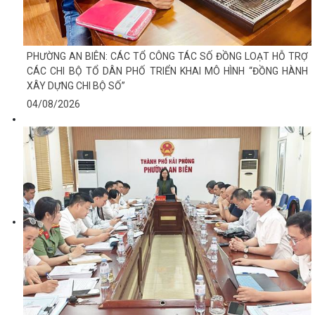
PHƯỜNG AN BIÊN: CÁC TỔ CÔNG TÁC SỐ ĐỒNG LOẠT HỖ TRỢ
CÁC CHI BỘ TỔ DÂN PHỐ TRIỂN KHAI MÔ HÌNH “ĐỒNG HÀNH
XÂY DỰNG CHI BỘ SỐ”
04/08/2026