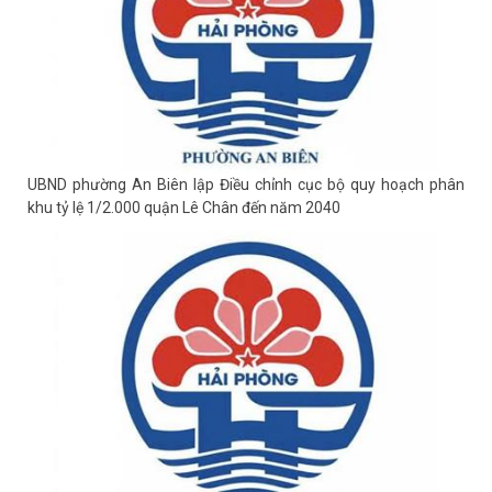
ĐỒNG CHÍ PHÓ BÍ THƯ THƯỜNG TRỰC ĐẢNG ỦY PHƯỜNG DỰ
SINH HOẠT CHI BỘ THÁNG 8 TẠI CHI BỘ TRƯỜNG MẦM...