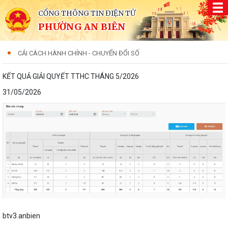
CỔNG THÔNG TIN ĐIỆN TỬ
PHƯỜNG AN BIÊN
CẢI CÁCH HÀNH CHÍNH - CHUYỂN ĐỔI SỐ
KẾT QUẢ GIẢI QUYẾT TTHC THÁNG 5/2026
31/05/2026
btv3.anbien