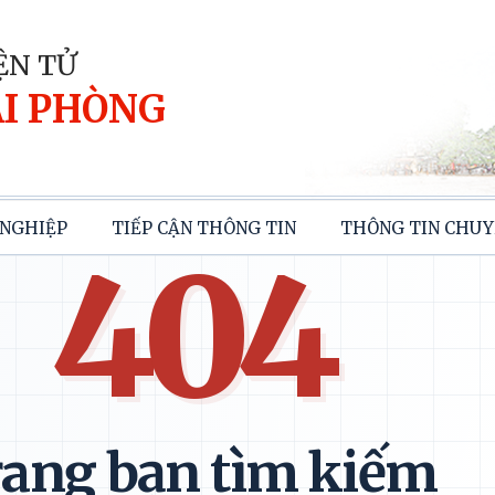
ỆN TỬ
I PHÒNG
NGHIỆP
TIẾP CẬN THÔNG TIN
THÔNG TIN CHUY
404
ang bạn tìm kiếm