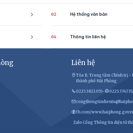
Hệ thống văn bản
02
Thông tin liên hệ
04
hòng
Liên hệ
Tòa B, Trung tâm Chính trị 
thành phố Hải Phòng
0225.3821.055
-
0225.3747.35
congthongtindientu@haipho
fb.com/www.haiphong.gov.v
Zalo Cổng Thông tin điện tử t