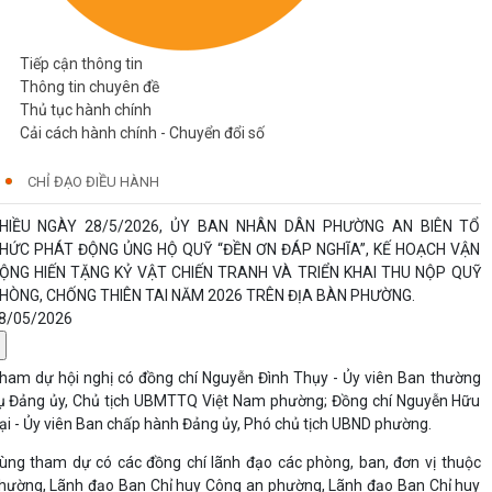
Tiếp cận thông tin
Thông tin chuyên đề
Thủ tục hành chính
Cải cách hành chính - Chuyển đổi số
CHỈ ĐẠO ĐIỀU HÀNH
HIỀU NGÀY 28/5/2026, ỦY BAN NHÂN DÂN PHƯỜNG AN BIÊN TỔ
HỨC PHÁT ĐỘNG ỦNG HỘ QUỸ “ĐỀN ƠN ĐÁP NGHĨA”, KẾ HOẠCH VẬN
ỘNG HIẾN TẶNG KỶ VẬT CHIẾN TRANH VÀ TRIỂN KHAI THU NỘP QUỸ
HÒNG, CHỐNG THIÊN TAI NĂM 2026 TRÊN ĐỊA BÀN PHƯỜNG.
8/05/2026
ham dự hội nghị có đồng chí Nguyễn Đình Thụy - Ủy viên Ban thường
ụ Đảng ủy, Chủ tịch UBMTTQ Việt Nam phường; Đồng chí Nguyễn Hữu
ại - Ủy viên Ban chấp hành Đảng ủy, Phó chủ tịch UBND phường.
ùng tham dự có các đồng chí lãnh đạo các phòng, ban, đơn vị thuộc
hường, Lãnh đạo Ban Chỉ huy Công an phường, Lãnh đạo Ban Chỉ huy