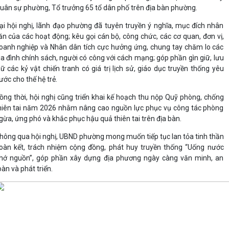
uân sự phường, Tổ trưởng 65 tổ dân phố trên địa bàn phường.
ại hội nghị, lãnh đạo phường đã tuyên truyền ý nghĩa, mục đích nhân
ăn của các hoạt động; kêu gọi cán bộ, công chức, các cơ quan, đơn vị,
oanh nghiệp và Nhân dân tích cực hưởng ứng, chung tay chăm lo các
ia đình chính sách, người có công với cách mạng; góp phần gìn giữ, lưu
iữ các kỷ vật chiến tranh có giá trị lịch sử, giáo dục truyền thống yêu
ước cho thế hệ trẻ.
ồng thời, hội nghị cũng triển khai kế hoạch thu nộp Quỹ phòng, chống
hiên tai năm 2026 nhằm nâng cao nguồn lực phục vụ công tác phòng
gừa, ứng phó và khắc phục hậu quả thiên tai trên địa bàn.
hông qua hội nghị, UBND phường mong muốn tiếp tục lan tỏa tinh thần
oàn kết, trách nhiệm cộng đồng, phát huy truyền thống “Uống nước
hớ nguồn”, góp phần xây dựng địa phương ngày càng văn minh, an
oàn và phát triển.