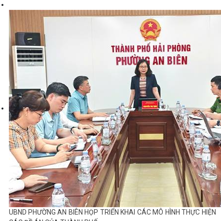
UBND PHƯỜNG AN BIÊN HỌP TRIỂN KHAI CÁC MÔ HÌNH THỰC HIỆN