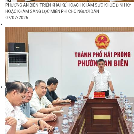
PHƯỜNG AN BIÊN TRIỂN KHAI KẾ HOẠCH KHÁM SỨC KHỎE ĐỊNH KỲ
HOẶC KHÁM SÀNG LỌC MIỄN PHÍ CHO NGƯỜI DÂN
07/07/2026