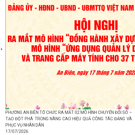
PHƯỜNG AN BIÊN TỔ CHỨC RA MẮT 02 MÔ HÌNH CHUYỂN ĐỔI SỐ –
TẠO ĐỘT PHÁ TRONG NÂNG CAO HIỆU QUẢ CÔNG TÁC ĐẢNG VÀ
PHỤC VỤ NHÂN DÂN
17/07/2026