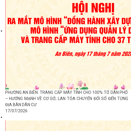
PHƯỜNG AN BIÊN: TRANG CẤP MÁY TÍNH CHO 100% TỔ DÂN PHỐ
– HƯỚNG MẠNH VỀ CƠ SỞ, LAN TỎA CHUYỂN ĐỔI SỐ ĐẾN TỪNG
ĐỊA BÀN DÂN CƯ
17/07/2026