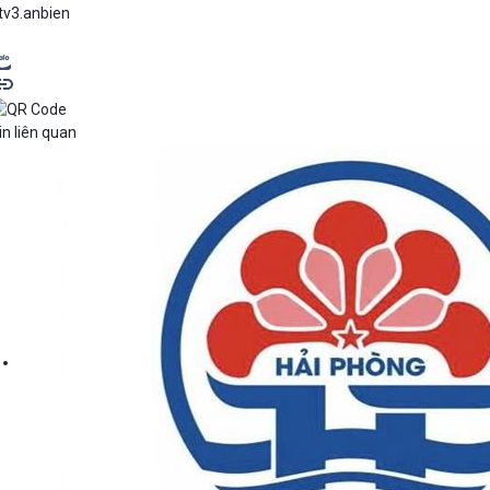
tv3.anbien
in liên quan