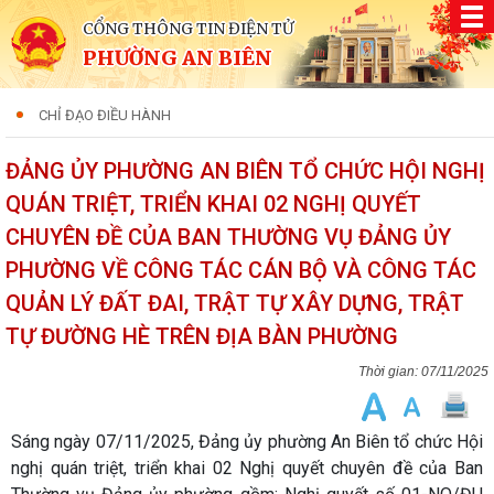
CỔNG THÔNG TIN ĐIỆN TỬ
PHƯỜNG AN BIÊN
CHỈ ĐẠO ĐIỀU HÀNH
ĐẢNG ỦY PHƯỜNG AN BIÊN TỔ CHỨC HỘI NGHỊ
QUÁN TRIỆT, TRIỂN KHAI 02 NGHỊ QUYẾT
CHUYÊN ĐỀ CỦA BAN THƯỜNG VỤ ĐẢNG ỦY
PHƯỜNG VỀ CÔNG TÁC CÁN BỘ VÀ CÔNG TÁC
QUẢN LÝ ĐẤT ĐAI, TRẬT TỰ XÂY DỰNG, TRẬT
TỰ ĐƯỜNG HÈ TRÊN ĐỊA BÀN PHƯỜNG
07/11/2025
Sáng ngày 07/11/2025, Đảng ủy phường An Biên tổ chức Hội
nghị quán triệt, triển khai 02 Nghị quyết chuyên đề của Ban