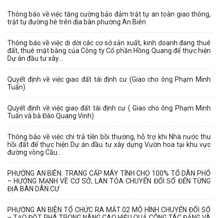
Thông báo về việc tăng cường bảo đảm trật tự an toàn giao thông,
trật tự đường hè trên địa bàn phường An Biên
Thông báo về việc di dời các cơ sở sản xuất, kinh doanh đang thuê
đất, thuê mặt bằng của Công ty Cổ phần Hồng Quang để thực hiện
Dự án đầu tư xây...
Quyết định về việc giao đất tái định cư (Giao cho ông Phạm Minh
Tuấn)
Quyết định về việc giao đất tái định cư ( Giao cho ông Phạm Minh
Tuấn và bà Đào Quang Vinh)
Thông báo về việc chi trả tiền bồi thường, hỗ trợ khi Nhà nước thu
hồi đất để thực hiện Dự án đầu tư xây dựng Vườn hoa tại khu vực
đường vòng Cầu...
PHƯỜNG AN BIÊN: TRANG CẤP MÁY TÍNH CHO 100% TỔ DÂN PHỐ
– HƯỚNG MẠNH VỀ CƠ SỞ, LAN TỎA CHUYỂN ĐỔI SỐ ĐẾN TỪNG
ĐỊA BÀN DÂN CƯ
PHƯỜNG AN BIÊN TỔ CHỨC RA MẮT 02 MÔ HÌNH CHUYỂN ĐỔI SỐ
– TẠO ĐỘT PHÁ TRONG NÂNG CAO HIỆU QUẢ CÔNG TÁC ĐẢNG VÀ