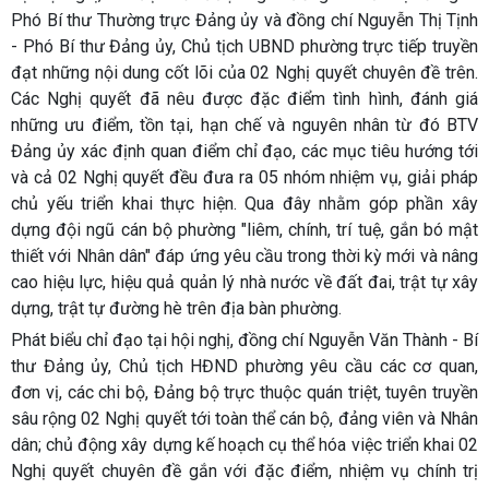
Phó Bí thư Thường trực Đảng ủy và đồng chí Nguyễn Thị Tịnh
- Phó Bí thư Đảng ủy, Chủ tịch UBND phường trực tiếp truyền
đạt những nội dung cốt lõi của 02 Nghị quyết chuyên đề trên.
Các Nghị quyết đã nêu được đặc điểm tình hình, đánh giá
những ưu điểm, tồn tại, hạn chế và nguyên nhân từ đó BTV
Đảng ủy xác định quan điểm chỉ đạo, các mục tiêu hướng tới
và cả 02 Nghị quyết đều đưa ra 05 nhóm nhiệm vụ, giải pháp
chủ yếu triển khai thực hiện. Qua đây nhằm góp phần xây
dựng đội ngũ cán bộ phường "liêm, chính, trí tuệ, gắn bó mật
thiết với Nhân dân" đáp ứng yêu cầu trong thời kỳ mới và nâng
cao hiệu lực, hiệu quả quản lý nhà nước về đất đai, trật tự xây
dựng, trật tự đường hè trên địa bàn phường.
Phát biểu chỉ đạo tại hội nghị, đồng chí Nguyễn Văn Thành - Bí
thư Đảng ủy, Chủ tịch HĐND phường yêu cầu các cơ quan,
đơn vị, các chi bộ, Đảng bộ trực thuộc quán triệt, tuyên truyền
sâu rộng 02 Nghị quyết tới toàn thể cán bộ, đảng viên và Nhân
dân; chủ động xây dựng kế hoạch cụ thể hóa việc triển khai 02
Nghị quyết chuyên đề gắn với đặc điểm, nhiệm vụ chính trị