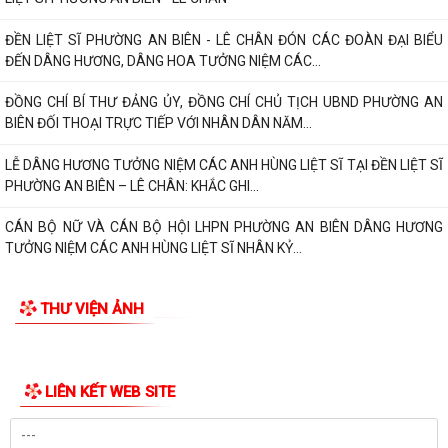
ĐỀN LIỆT SĨ PHƯỜNG AN BIÊN - LÊ CHÂN ĐÓN CÁC ĐOÀN ĐẠI BIỂU
ĐẾN DÂNG HƯƠNG, DÂNG HOA TƯỞNG NIỆM CÁC...
ĐỒNG CHÍ BÍ THƯ ĐẢNG ỦY, ĐỒNG CHÍ CHỦ TỊCH UBND PHƯỜNG AN
BIÊN ĐỐI THOẠI TRỰC TIẾP VỚI NHÂN DÂN NĂM...
LỄ DÂNG HƯƠNG TƯỞNG NIỆM CÁC ANH HÙNG LIỆT SĨ TẠI ĐỀN LIỆT SĨ
PHƯỜNG AN BIÊN – LÊ CHÂN: KHẮC GHI...
CÁN BỘ NỮ VÀ CÁN BỘ HỘI LHPN PHƯỜNG AN BIÊN DÂNG HƯƠNG
TƯỞNG NIỆM CÁC ANH HÙNG LIỆT SĨ NHÂN KỶ...
PHƯỜNG AN BIÊN HỌP NGHE BÁO CÁO VỀ CÔNG TÁC TÁI ĐỊNH CƯ VÀ
THƯ VIỆN ẢNH
TIẾN ĐỘ GIẢI PHÓNG MẶT BẰNG DỰ ÁN TUYẾN...
TRAO TẶNG QUÀ TRI ÂN THƯƠNG BINH, GIA ĐÌNH LIỆT SĨ CÓ HOÀN
CẢNH KHÓ KHĂN NHÂN KỶ NIỆM 79 NĂM NGÀY...
PHƯỜNG AN BIÊN TRIỂN KHAI CÔNG TÁC PHỤC VỤ LỄ DÂNG HƯƠNG
VÀ LỄ CẦU SIÊU TẠI ĐỀN LIỆT SĨ PHƯỜNG AN...