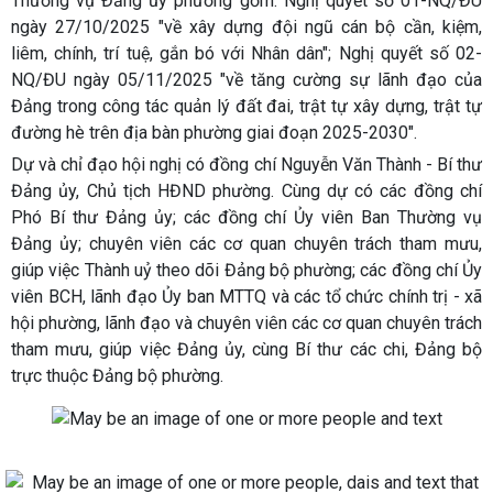
Thường vụ Đảng ủy phường gồm: Nghị quyết số 01-NQ/ĐU
ngày 27/10/2025 "về xây dựng đội ngũ cán bộ cần, kiệm,
liêm, chính, trí tuệ, gắn bó với Nhân dân"; Nghị quyết số 02-
NQ/ĐU ngày 05/11/2025 "về tăng cường sự lãnh đạo của
Đảng trong công tác quản lý đất đai, trật tự xây dựng, trật tự
đường hè trên địa bàn phường giai đoạn 2025-2030".
Dự và chỉ đạo hội nghị có đồng chí Nguyễn Văn Thành - Bí thư
Đảng ủy, Chủ tịch HĐND phường. Cùng dự có các đồng chí
Phó Bí thư Đảng ủy; các đồng chí Ủy viên Ban Thường vụ
Đảng ủy; chuyên viên các cơ quan chuyên trách tham mưu,
giúp việc Thành uỷ theo dõi Đảng bộ phường; các đồng chí Ủy
viên BCH, lãnh đạo Ủy ban MTTQ và các tổ chức chính trị - xã
hội phường, lãnh đạo và chuyên viên các cơ quan chuyên trách
tham mưu, giúp việc Đảng ủy, cùng Bí thư các chi, Đảng bộ
trực thuộc Đảng bộ phường.