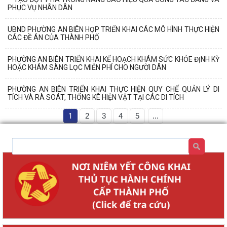
PHỤC VỤ NHÂN DÂN
UBND PHƯỜNG AN BIÊN HỌP TRIỂN KHAI CÁC MÔ HÌNH THỰC HIỆN
CÁC ĐỀ ÁN CỦA THÀNH PHỐ
PHƯỜNG AN BIÊN TRIỂN KHAI KẾ HOẠCH KHÁM SỨC KHỎE ĐỊNH KỲ
HOẶC KHÁM SÀNG LỌC MIỄN PHÍ CHO NGƯỜI DÂN
PHƯỜNG AN BIÊN TRIỂN KHAI THỰC HIỆN QUY CHẾ QUẢN LÝ DI
TÍCH VÀ RÀ SOÁT, THỐNG KÊ HIỆN VẬT TẠI CÁC DI TÍCH
1
2
3
4
5
...