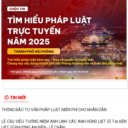
UBND phường An Biên phát động hưởng ứng Cuộc thi và Triển lãm
ảnh nghệ thuật cấp quốc gia “Tự hào...
ĐỒNG CHÍ PHÓ BÍ THƯ THƯỜNG TRỰC ĐẢNG ỦY PHƯỜNG DỰ SINH
HOẠT CHI BỘ THÁNG 8 TẠI CHI BỘ TRƯỜNG MẦM...
UBND phường An Biên lập Điều chỉnh cục bộ quy hoạch phân khu tỷ lệ
1/2.000 quận Lê Chân đến năm 2040
Thông báo về việc tăng cường bảo đảm trật tự an toàn giao thông,
trật tự đường hè trên địa bàn...
Thông báo về việc di dời các cơ sở sản xuất, kinh doanh đang thuê đất,
TIN MỚI
thuê mặt bằng của Công ty Cổ...
THÔNG BÁO TƯ VẤN PHÁP LUẬT MIỄN PHÍ CHO NHÂN DÂN
LỄ CẦU SIÊU TƯỞNG NIỆM ANH LINH CÁC ANH HÙNG LIỆT SĨ TẠI ĐỀN
LIỆT SĨ PHƯỜNG AN BIÊN - LÊ CHÂN