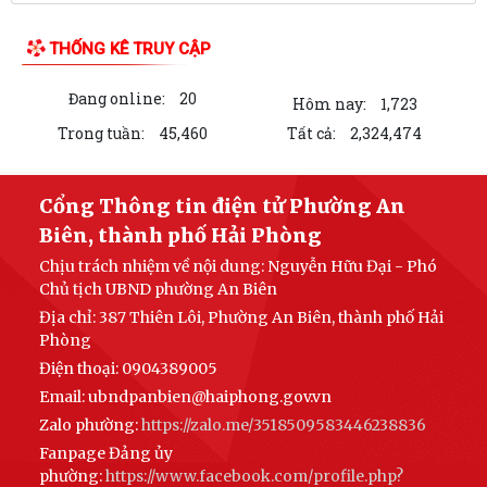
Phường An Biên triển khai kế hoạch duy trì mô hình “Vỉa hè sạch đẹp -
Người đi bộ an toàn”
Thông báo về việc tổ chức Lễ Dâng hương và Lễ Cầu siêu Nhân kỷ niệm
79 năm Ngày Thương binh - Liệt...
PHƯỜNG AN BIÊN: TRANG CẤP MÁY TÍNH CHO 100% TỔ DÂN PHỐ –
HƯỚNG MẠNH VỀ CƠ SỞ, LAN TỎA CHUYỂN ĐỔI SỐ...
PHƯỜNG AN BIÊN TỔ CHỨC RA MẮT 02 MÔ HÌNH CHUYỂN ĐỔI SỐ –
LIÊN KẾT WEB SITE
TẠO ĐỘT PHÁ TRONG NÂNG CAO HIỆU QUẢ CÔNG...
ĐẢNG UỶ PHƯỜNG AN BIÊN CHÚ TRỌNG BỒI DƯỠNG LÝ LUẬN CHÍNH
TRỊ CHO ĐỘI NGŨ GIÁO VIÊN NĂM 2026
THỐNG KÊ TRUY CẬP
PHƯỜNG AN BIÊN BƯỚC ĐẦU ĐẠT KẾT QUẢ TÍCH CỰC TRONG CÔNG
TÁC VẬN ĐỘNG HIẾN, TẶNG KỶ VẬT KHÁNG CHIẾN
Đang online:
20
Hôm nay:
1,723
UBND PHƯỜNG AN BIÊN BAN HÀNH KẾ HOẠCH TRIỂN KHAI KHÁM SỨC
Trong tuần:
45,460
Tất cả:
2,324,474
KHỎE ĐỊNH KỲ HOẶC KHÁM SÀNG LỌC MIỄN PHÍ...