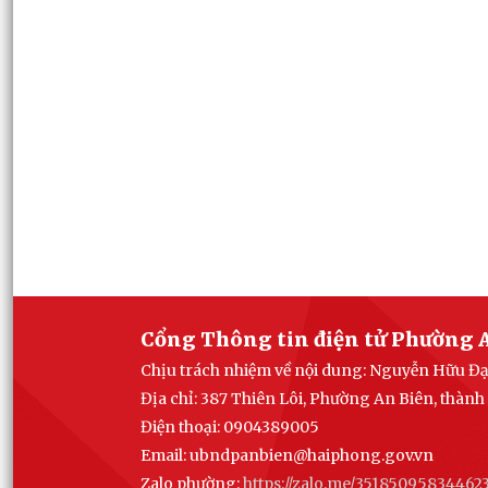
Cổng Thông tin điện tử Phường 
Chịu trách nhiệm về nội dung: Nguyễn Hữu Đ
Địa chỉ: 387 Thiên Lôi, Phường An Biên, thàn
Điện thoại: 0904389005
Email:
ubndpanbien@haiphong.gov.vn
Zalo phường:
https://zalo.me/35185095834462