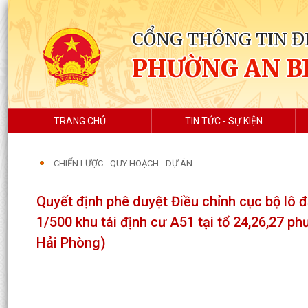
CỔNG THÔNG TIN Đ
PHƯỜNG AN B
TRANG CHỦ
TIN TỨC - SỰ KIỆN
CHIẾN LƯỢC - QUY HOẠCH - DỰ ÁN
Quyết định phê duyệt Điều chỉnh cục bộ lô đ
1/500 khu tái định cư A51 tại tổ 24,26,27 p
Hải Phòng)