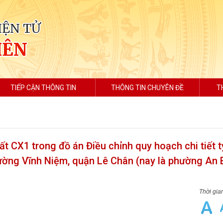
IỆN TỬ
IÊN
TIẾP CẬN THÔNG TIN
THÔNG TIN CHUYÊN ĐỀ
T
ất CX1 trong đồ án Điều chỉnh quy hoạch chi tiết t
hường Vĩnh Niệm, quận Lê Chân (nay là phường An 