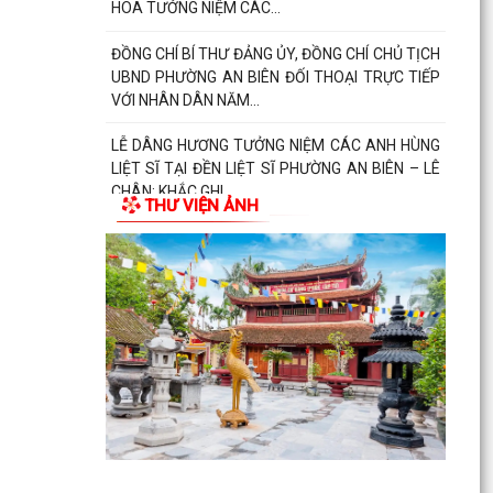
HOA TƯỞNG NIỆM CÁC...
ĐỒNG CHÍ BÍ THƯ ĐẢNG ỦY, ĐỒNG CHÍ CHỦ TỊCH
UBND PHƯỜNG AN BIÊN ĐỐI THOẠI TRỰC TIẾP
VỚI NHÂN DÂN NĂM...
LỄ DÂNG HƯƠNG TƯỞNG NIỆM CÁC ANH HÙNG
LIỆT SĨ TẠI ĐỀN LIỆT SĨ PHƯỜNG AN BIÊN – LÊ
CHÂN: KHẮC GHI...
THƯ VIỆN ẢNH
CÁN BỘ NỮ VÀ CÁN BỘ HỘI LHPN PHƯỜNG AN
BIÊN DÂNG HƯƠNG TƯỞNG NIỆM CÁC ANH
HÙNG LIỆT SĨ NHÂN KỶ...
PHƯỜNG AN BIÊN HỌP NGHE BÁO CÁO VỀ
CÔNG TÁC TÁI ĐỊNH CƯ VÀ TIẾN ĐỘ GIẢI PHÓNG
MẶT BẰNG DỰ ÁN TUYẾN...
TRAO TẶNG QUÀ TRI ÂN THƯƠNG BINH, GIA
ĐÌNH LIỆT SĨ CÓ HOÀN CẢNH KHÓ KHĂN NHÂN
KỶ NIỆM 79 NĂM NGÀY...