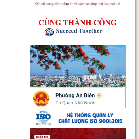
UBND phường An Biên phát động hưởng ứng
Cuộc thi và Triển lãm ảnh nghệ thuật cấp quốc
gia “Tự hào...
ĐỒNG CHÍ PHÓ BÍ THƯ THƯỜNG TRỰC ĐẢNG ỦY
PHƯỜNG DỰ SINH HOẠT CHI BỘ THÁNG 8 TẠI
CHI BỘ TRƯỜNG MẦM...