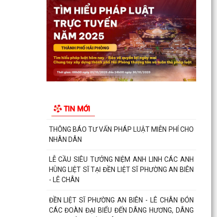
UBND phường An Biên lập Điều chỉnh cục bộ quy
hoạch phân khu tỷ lệ 1/2.000 quận Lê Chân đến
năm 2040
Thông báo về việc tăng cường bảo đảm trật tự
an toàn giao thông, trật tự đường hè trên địa
bàn...
Thông báo về việc di dời các cơ sở sản xuất, kinh
doanh đang thuê đất, thuê mặt bằng của Công
TIN MỚI
ty Cổ...
THÔNG BÁO TƯ VẤN PHÁP LUẬT MIỄN PHÍ CHO
NHÂN DÂN
LỄ CẦU SIÊU TƯỞNG NIỆM ANH LINH CÁC ANH
HÙNG LIỆT SĨ TẠI ĐỀN LIỆT SĨ PHƯỜNG AN BIÊN
- LÊ CHÂN
ĐỀN LIỆT SĨ PHƯỜNG AN BIÊN - LÊ CHÂN ĐÓN
CÁC ĐOÀN ĐẠI BIỂU ĐẾN DÂNG HƯƠNG, DÂNG