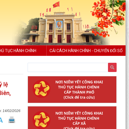
HỦ TỤC HÀNH CHÍNH
CẢI CÁCH HÀNH CHÍNH - CHUYỂN ĐỔI SỐ
ỷ lệ
Biên,
14/02/2026