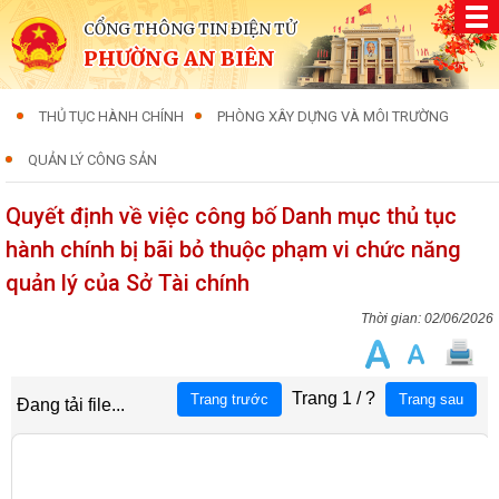
CỔNG THÔNG TIN ĐIỆN TỬ
PHƯỜNG AN BIÊN
THỦ TỤC HÀNH CHÍNH
PHÒNG XÂY DỰNG VÀ MÔI TRƯỜNG
QUẢN LÝ CÔNG SẢN
Quyết định về việc công bố Danh mục thủ tục
hành chính bị bãi bỏ thuộc phạm vi chức năng
quản lý của Sở Tài chính
02/06/2026