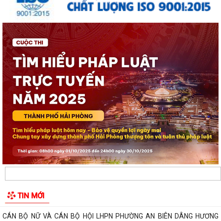
Thông báo về việc tăng cường bảo đảm trật tự an toàn giao thông,
trật tự đường hè trên địa bàn...
Thông báo về việc di dời các cơ sở sản xuất, kinh doanh đang thuê đất,
thuê mặt bằng của Công ty Cổ...
THÔNG BÁO TƯ VẤN PHÁP LUẬT MIỄN PHÍ CHO NHÂN DÂN
LỄ CẦU SIÊU TƯỞNG NIỆM ANH LINH CÁC ANH HÙNG LIỆT SĨ TẠI ĐỀN
LIỆT SĨ PHƯỜNG AN BIÊN - LÊ CHÂN
ĐỀN LIỆT SĨ PHƯỜNG AN BIÊN - LÊ CHÂN ĐÓN CÁC ĐOÀN ĐẠI BIỂU
ĐẾN DÂNG HƯƠNG, DÂNG HOA TƯỞNG NIỆM CÁC...
ĐỒNG CHÍ BÍ THƯ ĐẢNG ỦY, ĐỒNG CHÍ CHỦ TỊCH UBND PHƯỜNG AN
BIÊN ĐỐI THOẠI TRỰC TIẾP VỚI NHÂN DÂN NĂM...
LỄ DÂNG HƯƠNG TƯỞNG NIỆM CÁC ANH HÙNG LIỆT SĨ TẠI ĐỀN LIỆT SĨ
TIN MỚI
PHƯỜNG AN BIÊN – LÊ CHÂN: KHẮC GHI...
CÁN BỘ NỮ VÀ CÁN BỘ HỘI LHPN PHƯỜNG AN BIÊN DÂNG HƯƠNG