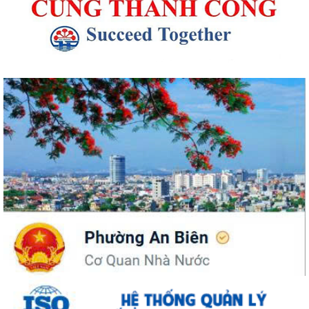
UBND phường An Biên phát động hưởng ứng Cuộc thi và Triển lãm
ảnh nghệ thuật cấp quốc gia “Tự hào...
ĐỒNG CHÍ PHÓ BÍ THƯ THƯỜNG TRỰC ĐẢNG ỦY PHƯỜNG DỰ SINH
HOẠT CHI BỘ THÁNG 8 TẠI CHI BỘ TRƯỜNG MẦM...
UBND phường An Biên lập Điều chỉnh cục bộ quy hoạch phân khu tỷ lệ
1/2.000 quận Lê Chân đến năm 2040