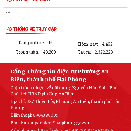
TẠO ĐỘT PHÁ TRONG NÂNG CAO HIỆU QUẢ CÔNG...
ĐẢNG UỶ PHƯỜNG AN BIÊN CHÚ TRỌNG BỒI DƯỠNG LÝ LUẬN CHÍNH
TRỊ CHO ĐỘI NGŨ GIÁO VIÊN NĂM 2026
PHƯỜNG AN BIÊN BƯỚC ĐẦU ĐẠT KẾT QUẢ TÍCH CỰC TRONG CÔNG
TÁC VẬN ĐỘNG HIẾN, TẶNG KỶ VẬT KHÁNG CHIẾN
UBND PHƯỜNG AN BIÊN BAN HÀNH KẾ HOẠCH TRIỂN KHAI KHÁM SỨC
KHỎE ĐỊNH KỲ HOẶC KHÁM SÀNG LỌC MIỄN PHÍ...
UBND PHƯỜNG AN BIÊN HỌP TRIỂN KHAI CÁC MÔ HÌNH THỰC HIỆN
CÁC ĐỀ ÁN CỦA THÀNH PHỐ
LIÊN KẾT WEB SITE
UBND phường An Biên triển khai công tác phòng, chống bão số 01
(MAYSAK)
PHƯỜNG AN BIÊN CHỦ ĐỘNG TRIỂN KHAI ĐỒNG BỘ CÁC GIẢI PHÁP
ỨNG PHÓ BÃO SỐ 1
THỐNG KÊ TRUY CẬP
TIẾP TỤC TRIỂN KHAI MÔ HÌNH “ĐỒNG HÀNH CÙNG NHÂN DÂN
Đang online:
16
CHUYỂN ĐỔI SỐ” HỖ TRỢ CÀI ĐẶT ỨNG DỤNG...
Hôm nay:
4,462