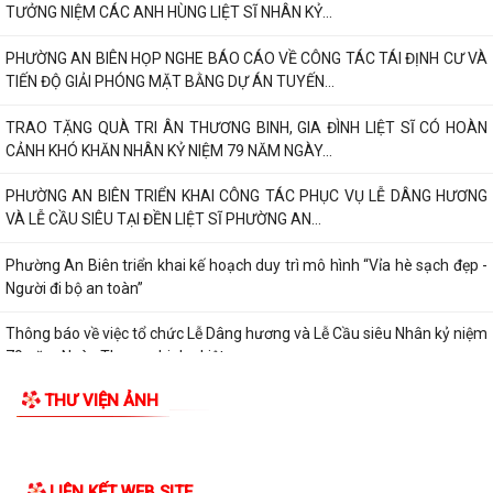
TƯỞNG NIỆM CÁC ANH HÙNG LIỆT SĨ NHÂN KỶ...
PHƯỜNG AN BIÊN HỌP NGHE BÁO CÁO VỀ CÔNG TÁC TÁI ĐỊNH CƯ VÀ
TIẾN ĐỘ GIẢI PHÓNG MẶT BẰNG DỰ ÁN TUYẾN...
TRAO TẶNG QUÀ TRI ÂN THƯƠNG BINH, GIA ĐÌNH LIỆT SĨ CÓ HOÀN
CẢNH KHÓ KHĂN NHÂN KỶ NIỆM 79 NĂM NGÀY...
PHƯỜNG AN BIÊN TRIỂN KHAI CÔNG TÁC PHỤC VỤ LỄ DÂNG HƯƠNG
VÀ LỄ CẦU SIÊU TẠI ĐỀN LIỆT SĨ PHƯỜNG AN...
Phường An Biên triển khai kế hoạch duy trì mô hình “Vỉa hè sạch đẹp -
Người đi bộ an toàn”
Thông báo về việc tổ chức Lễ Dâng hương và Lễ Cầu siêu Nhân kỷ niệm
79 năm Ngày Thương binh - Liệt...
THƯ VIỆN ẢNH
PHƯỜNG AN BIÊN: TRANG CẤP MÁY TÍNH CHO 100% TỔ DÂN PHỐ –
HƯỚNG MẠNH VỀ CƠ SỞ, LAN TỎA CHUYỂN ĐỔI SỐ...
PHƯỜNG AN BIÊN TỔ CHỨC RA MẮT 02 MÔ HÌNH CHUYỂN ĐỔI SỐ –