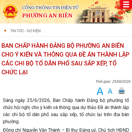
CỔNG THÔNG TIN ĐIỆN TỬ
PHƯỜNG AN BIÊN
TIN TỨC - SỰ KIỆN
BAN CHẤP HÀNH ĐẢNG BỘ PHƯỜNG AN BIÊN
CHO Ý KIẾN VÀ THÔNG QUA ĐỀ ÁN THÀNH LẬP
CÁC CHI BỘ TỔ DÂN PHỐ SAU SẮP XẾP, TỔ
CHỨC LẠI
25/06/2026
Sáng ngày 25/6/2026, Ban Chấp hành Đảng bộ phường tổ
chức hội nghị cho ý kiến và thông qua dự thảo Đề án thành lập
các chi bộ tổ dân phố sau sắp xếp, tổ chức lại trên địa bàn
phường.
Đồng chí Nguyễn Văn Thành – Bí thư Đảng uỷ, Chủ tịch HĐND