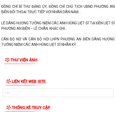
BIÊN ĐỐI THOẠI TRỰC TIẾP VỚI NHÂN DÂN NĂM...
LỄ DÂNG HƯƠNG TƯỞNG NIỆM CÁC ANH HÙNG LIỆT SĨ TẠI ĐỀN LIỆT SĨ
TIN MỚI
PHƯỜNG AN BIÊN – LÊ CHÂN: KHẮC GHI...
CÁN BỘ NỮ VÀ CÁN BỘ HỘI LHPN PHƯỜNG AN BIÊN DÂNG HƯƠNG
TƯỞNG NIỆM CÁC ANH HÙNG LIỆT SĨ NHÂN KỶ...
PHƯỜNG AN BIÊN HỌP NGHE BÁO CÁO VỀ CÔNG TÁC TÁI ĐỊNH CƯ VÀ
TIẾN ĐỘ GIẢI PHÓNG MẶT BẰNG DỰ ÁN TUYẾN...
TRAO TẶNG QUÀ TRI ÂN THƯƠNG BINH, GIA ĐÌNH LIỆT SĨ CÓ HOÀN
CẢNH KHÓ KHĂN NHÂN KỶ NIỆM 79 NĂM NGÀY...
PHƯỜNG AN BIÊN TRIỂN KHAI CÔNG TÁC PHỤC VỤ LỄ DÂNG HƯƠNG
VÀ LỄ CẦU SIÊU TẠI ĐỀN LIỆT SĨ PHƯỜNG AN...
Phường An Biên triển khai kế hoạch duy trì mô hình “Vỉa hè sạch đẹp -
Người đi bộ an toàn”
Thông báo về việc tổ chức Lễ Dâng hương và Lễ Cầu siêu Nhân kỷ niệm