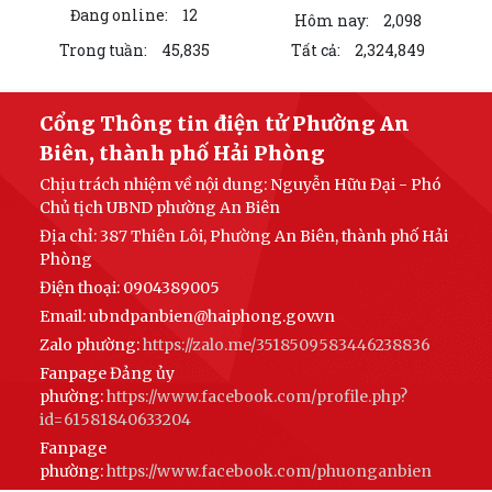
79 năm Ngày Thương binh - Liệt...
THƯ VIỆN ẢNH
PHƯỜNG AN BIÊN: TRANG CẤP MÁY TÍNH CHO 100% TỔ DÂN PHỐ –
HƯỚNG MẠNH VỀ CƠ SỞ, LAN TỎA CHUYỂN ĐỔI SỐ...
PHƯỜNG AN BIÊN TỔ CHỨC RA MẮT 02 MÔ HÌNH CHUYỂN ĐỔI SỐ –
TẠO ĐỘT PHÁ TRONG NÂNG CAO HIỆU QUẢ CÔNG...
ĐẢNG UỶ PHƯỜNG AN BIÊN CHÚ TRỌNG BỒI DƯỠNG LÝ LUẬN CHÍNH
TRỊ CHO ĐỘI NGŨ GIÁO VIÊN NĂM 2026
PHƯỜNG AN BIÊN BƯỚC ĐẦU ĐẠT KẾT QUẢ TÍCH CỰC TRONG CÔNG
TÁC VẬN ĐỘNG HIẾN, TẶNG KỶ VẬT KHÁNG CHIẾN
UBND PHƯỜNG AN BIÊN BAN HÀNH KẾ HOẠCH TRIỂN KHAI KHÁM SỨC
KHỎE ĐỊNH KỲ HOẶC KHÁM SÀNG LỌC MIỄN PHÍ...
UBND PHƯỜNG AN BIÊN HỌP TRIỂN KHAI CÁC MÔ HÌNH THỰC HIỆN
CÁC ĐỀ ÁN CỦA THÀNH PHỐ
LIÊN KẾT WEB SITE
UBND phường An Biên triển khai công tác phòng, chống bão số 01
(MAYSAK)