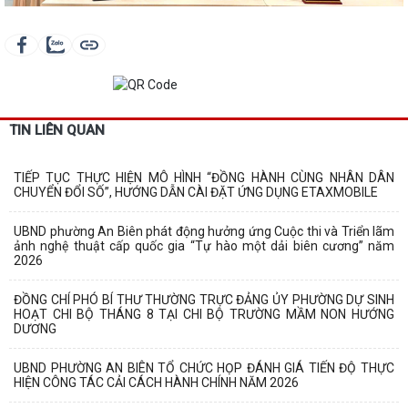
TIN LIÊN QUAN
TIẾP TỤC THỰC HIỆN MÔ HÌNH “ĐỒNG HÀNH CÙNG NHÂN DÂN
CHUYỂN ĐỔI SỐ”, HƯỚNG DẪN CÀI ĐẶT ỨNG DỤNG ETAXMOBILE
UBND phường An Biên phát động hưởng ứng Cuộc thi và Triển lãm
ảnh nghệ thuật cấp quốc gia “Tự hào một dải biên cương” năm
2026
ĐỒNG CHÍ PHÓ BÍ THƯ THƯỜNG TRỰC ĐẢNG ỦY PHƯỜNG DỰ SINH
HOẠT CHI BỘ THÁNG 8 TẠI CHI BỘ TRƯỜNG MẦM NON HƯỚNG
DƯƠNG
UBND PHƯỜNG AN BIÊN TỔ CHỨC HỌP ĐÁNH GIÁ TIẾN ĐỘ THỰC
HIỆN CÔNG TÁC CẢI CÁCH HÀNH CHÍNH NĂM 2026