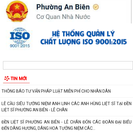
ĐỒNG CHÍ PHÓ BÍ THƯ THƯỜNG TRỰC ĐẢNG ỦY PHƯỜNG DỰ SINH
HOẠT CHI BỘ THÁNG 8 TẠI CHI BỘ TRƯỜNG MẦM...
UBND phường An Biên lập Điều chỉnh cục bộ quy hoạch phân khu tỷ lệ
1/2.000 quận Lê Chân đến năm 2040
Thông báo về việc tăng cường bảo đảm trật tự an toàn giao thông,
trật tự đường hè trên địa bàn...
Thông báo về việc di dời các cơ sở sản xuất, kinh doanh đang thuê đất,
thuê mặt bằng của Công ty Cổ...
THÔNG BÁO TƯ VẤN PHÁP LUẬT MIỄN PHÍ CHO NHÂN DÂN
LỄ CẦU SIÊU TƯỞNG NIỆM ANH LINH CÁC ANH HÙNG LIỆT SĨ TẠI ĐỀN
LIỆT SĨ PHƯỜNG AN BIÊN - LÊ CHÂN
ĐỀN LIỆT SĨ PHƯỜNG AN BIÊN - LÊ CHÂN ĐÓN CÁC ĐOÀN ĐẠI BIỂU
ĐẾN DÂNG HƯƠNG, DÂNG HOA TƯỞNG NIỆM CÁC...
ĐỒNG CHÍ BÍ THƯ ĐẢNG ỦY, ĐỒNG CHÍ CHỦ TỊCH UBND PHƯỜNG AN