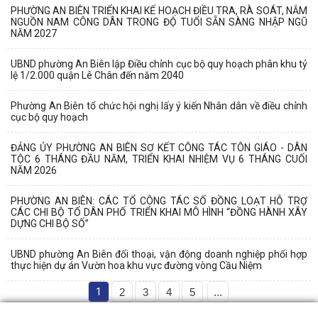
PHƯỜNG AN BIÊN TRIỂN KHAI KẾ HOẠCH ĐIỀU TRA, RÀ SOÁT, NẮM
NGUỒN NAM CÔNG DÂN TRONG ĐỘ TUỔI SẴN SÀNG NHẬP NGŨ
NĂM 2027
UBND phường An Biên lập Điều chỉnh cục bộ quy hoạch phân khu tỷ
lệ 1/2.000 quận Lê Chân đến năm 2040
Phường An Biên tổ chức hội nghị lấy ý kiến Nhân dân về điều chỉnh
cục bộ quy hoạch
ĐẢNG ỦY PHƯỜNG AN BIÊN SƠ KẾT CÔNG TÁC TÔN GIÁO - DÂN
TỘC 6 THÁNG ĐẦU NĂM, TRIỂN KHAI NHIỆM VỤ 6 THÁNG CUỐI
NĂM 2026
PHƯỜNG AN BIÊN: CÁC TỔ CÔNG TÁC SỐ ĐỒNG LOẠT HỖ TRỢ
CÁC CHI BỘ TỔ DÂN PHỐ TRIỂN KHAI MÔ HÌNH “ĐỒNG HÀNH XÂY
DỰNG CHI BỘ SỐ”
UBND phường An Biên đối thoại, vận động doanh nghiệp phối hợp
thực hiện dự án Vườn hoa khu vực đường vòng Cầu Niệm
1
2
3
4
5
...