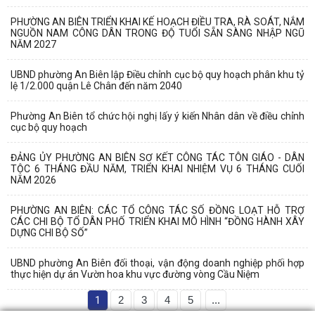
PHƯỜNG AN BIÊN TRIỂN KHAI KẾ HOẠCH ĐIỀU TRA, RÀ SOÁT, NẮM
NGUỒN NAM CÔNG DÂN TRONG ĐỘ TUỔI SẴN SÀNG NHẬP NGŨ
NĂM 2027
UBND phường An Biên lập Điều chỉnh cục bộ quy hoạch phân khu tỷ
lệ 1/2.000 quận Lê Chân đến năm 2040
Phường An Biên tổ chức hội nghị lấy ý kiến Nhân dân về điều chỉnh
cục bộ quy hoạch
ĐẢNG ỦY PHƯỜNG AN BIÊN SƠ KẾT CÔNG TÁC TÔN GIÁO - DÂN
TỘC 6 THÁNG ĐẦU NĂM, TRIỂN KHAI NHIỆM VỤ 6 THÁNG CUỐI
NĂM 2026
PHƯỜNG AN BIÊN: CÁC TỔ CÔNG TÁC SỐ ĐỒNG LOẠT HỖ TRỢ
CÁC CHI BỘ TỔ DÂN PHỐ TRIỂN KHAI MÔ HÌNH “ĐỒNG HÀNH XÂY
DỰNG CHI BỘ SỐ”
UBND phường An Biên đối thoại, vận động doanh nghiệp phối hợp
thực hiện dự án Vườn hoa khu vực đường vòng Cầu Niệm
1
2
3
4
5
...