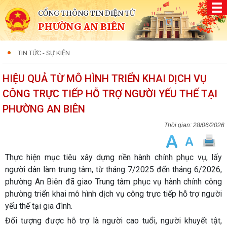
CỔNG THÔNG TIN ĐIỆN TỬ
PHƯỜNG AN BIÊN
TIN TỨC - SỰ KIỆN
HIỆU QUẢ TỪ MÔ HÌNH TRIỂN KHAI DỊCH VỤ
CÔNG TRỰC TIẾP HỖ TRỢ NGƯỜI YẾU THẾ TẠI
PHƯỜNG AN BIÊN
28/06/2026
Thực hiện mục tiêu xây dựng nền hành chính phục vụ, lấy
người dân làm trung tâm, từ tháng 7/2025 đến tháng 6/2026,
phường An Biên đã giao Trung tâm phục vụ hành chính công
phường triển khai mô hình dịch vụ công trực tiếp hỗ trợ người
yếu thế tại gia đình.
Đối tượng được hỗ trợ là người cao tuổi, người khuyết tật,