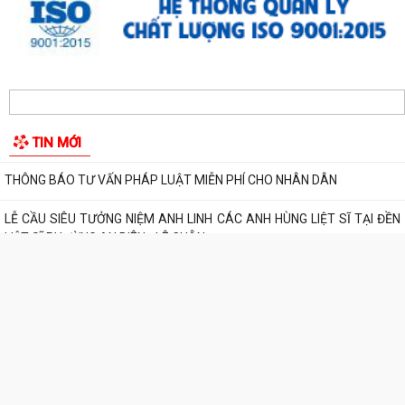
UBND phường An Biên phát động hưởng ứng Cuộc thi và Triển lãm
ảnh nghệ thuật cấp quốc gia “Tự hào...
ĐỒNG CHÍ PHÓ BÍ THƯ THƯỜNG TRỰC ĐẢNG ỦY PHƯỜNG DỰ SINH
HOẠT CHI BỘ THÁNG 8 TẠI CHI BỘ TRƯỜNG MẦM...
UBND phường An Biên lập Điều chỉnh cục bộ quy hoạch phân khu tỷ lệ
1/2.000 quận Lê Chân đến năm 2040
Thông báo về việc tăng cường bảo đảm trật tự an toàn giao thông,
trật tự đường hè trên địa bàn...
Thông báo về việc di dời các cơ sở sản xuất, kinh doanh đang thuê đất,
TIN MỚI
thuê mặt bằng của Công ty Cổ...
THÔNG BÁO TƯ VẤN PHÁP LUẬT MIỄN PHÍ CHO NHÂN DÂN
LỄ CẦU SIÊU TƯỞNG NIỆM ANH LINH CÁC ANH HÙNG LIỆT SĨ TẠI ĐỀN
LIỆT SĨ PHƯỜNG AN BIÊN - LÊ CHÂN
ĐỀN LIỆT SĨ PHƯỜNG AN BIÊN - LÊ CHÂN ĐÓN CÁC ĐOÀN ĐẠI BIỂU
ĐẾN DÂNG HƯƠNG, DÂNG HOA TƯỞNG NIỆM CÁC...