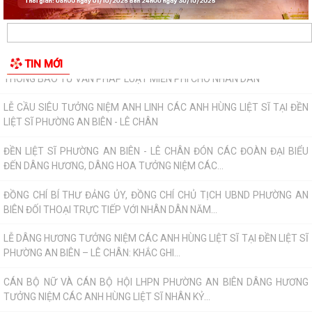
ĐỒNG CHÍ BÍ THƯ ĐẢNG ỦY, ĐỒNG CHÍ CHỦ TỊCH UBND PHƯỜNG AN
BIÊN ĐỐI THOẠI TRỰC TIẾP VỚI NHÂN DÂN NĂM...
LỄ DÂNG HƯƠNG TƯỞNG NIỆM CÁC ANH HÙNG LIỆT SĨ TẠI ĐỀN LIỆT SĨ
TIN MỚI
PHƯỜNG AN BIÊN – LÊ CHÂN: KHẮC GHI...
CÁN BỘ NỮ VÀ CÁN BỘ HỘI LHPN PHƯỜNG AN BIÊN DÂNG HƯƠNG
TƯỞNG NIỆM CÁC ANH HÙNG LIỆT SĨ NHÂN KỶ...
PHƯỜNG AN BIÊN HỌP NGHE BÁO CÁO VỀ CÔNG TÁC TÁI ĐỊNH CƯ VÀ
TIẾN ĐỘ GIẢI PHÓNG MẶT BẰNG DỰ ÁN TUYẾN...
TRAO TẶNG QUÀ TRI ÂN THƯƠNG BINH, GIA ĐÌNH LIỆT SĨ CÓ HOÀN
CẢNH KHÓ KHĂN NHÂN KỶ NIỆM 79 NĂM NGÀY...
PHƯỜNG AN BIÊN TRIỂN KHAI CÔNG TÁC PHỤC VỤ LỄ DÂNG HƯƠNG
VÀ LỄ CẦU SIÊU TẠI ĐỀN LIỆT SĨ PHƯỜNG AN...
Phường An Biên triển khai kế hoạch duy trì mô hình “Vỉa hè sạch đẹp -
Người đi bộ an toàn”
Thông báo về việc tổ chức Lễ Dâng hương và Lễ Cầu siêu Nhân kỷ niệm