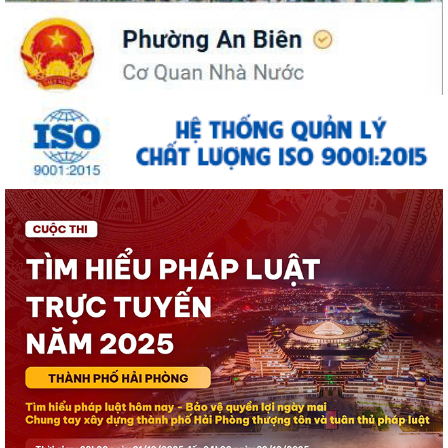
ĐỒNG CHÍ PHÓ BÍ THƯ THƯỜNG TRỰC ĐẢNG ỦY PHƯỜNG DỰ SINH
HOẠT CHI BỘ THÁNG 8 TẠI CHI BỘ TRƯỜNG MẦM...
UBND phường An Biên lập Điều chỉnh cục bộ quy hoạch phân khu tỷ lệ
1/2.000 quận Lê Chân đến năm 2040
Thông báo về việc tăng cường bảo đảm trật tự an toàn giao thông,
trật tự đường hè trên địa bàn...
Thông báo về việc di dời các cơ sở sản xuất, kinh doanh đang thuê đất,
thuê mặt bằng của Công ty Cổ...
THÔNG BÁO TƯ VẤN PHÁP LUẬT MIỄN PHÍ CHO NHÂN DÂN
LỄ CẦU SIÊU TƯỞNG NIỆM ANH LINH CÁC ANH HÙNG LIỆT SĨ TẠI ĐỀN
LIỆT SĨ PHƯỜNG AN BIÊN - LÊ CHÂN
ĐỀN LIỆT SĨ PHƯỜNG AN BIÊN - LÊ CHÂN ĐÓN CÁC ĐOÀN ĐẠI BIỂU
ĐẾN DÂNG HƯƠNG, DÂNG HOA TƯỞNG NIỆM CÁC...