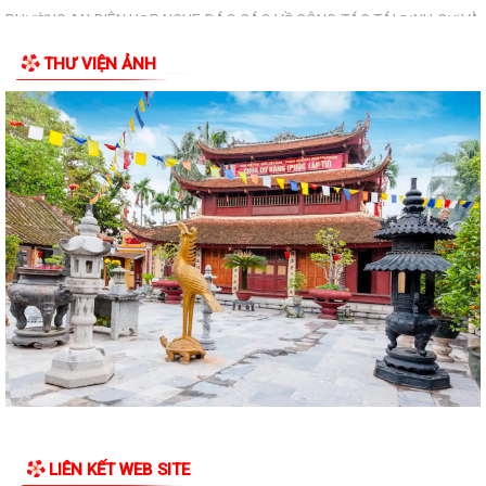
79 năm Ngày Thương binh - Liệt...
THƯ VIỆN ẢNH
PHƯỜNG AN BIÊN: TRANG CẤP MÁY TÍNH CHO 100% TỔ DÂN PHỐ –
HƯỚNG MẠNH VỀ CƠ SỞ, LAN TỎA CHUYỂN ĐỔI SỐ...
PHƯỜNG AN BIÊN TỔ CHỨC RA MẮT 02 MÔ HÌNH CHUYỂN ĐỔI SỐ –
TẠO ĐỘT PHÁ TRONG NÂNG CAO HIỆU QUẢ CÔNG...
ĐẢNG UỶ PHƯỜNG AN BIÊN CHÚ TRỌNG BỒI DƯỠNG LÝ LUẬN CHÍNH
TRỊ CHO ĐỘI NGŨ GIÁO VIÊN NĂM 2026
PHƯỜNG AN BIÊN BƯỚC ĐẦU ĐẠT KẾT QUẢ TÍCH CỰC TRONG CÔNG
TÁC VẬN ĐỘNG HIẾN, TẶNG KỶ VẬT KHÁNG CHIẾN
UBND PHƯỜNG AN BIÊN BAN HÀNH KẾ HOẠCH TRIỂN KHAI KHÁM SỨC
KHỎE ĐỊNH KỲ HOẶC KHÁM SÀNG LỌC MIỄN PHÍ...
UBND PHƯỜNG AN BIÊN HỌP TRIỂN KHAI CÁC MÔ HÌNH THỰC HIỆN
CÁC ĐỀ ÁN CỦA THÀNH PHỐ
LIÊN KẾT WEB SITE
UBND phường An Biên triển khai công tác phòng, chống bão số 01