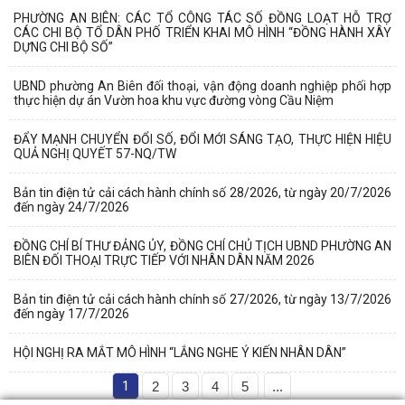
PHƯỜNG AN BIÊN: CÁC TỔ CÔNG TÁC SỐ ĐỒNG LOẠT HỖ TRỢ
CÁC CHI BỘ TỔ DÂN PHỐ TRIỂN KHAI MÔ HÌNH “ĐỒNG HÀNH XÂY
DỰNG CHI BỘ SỐ”
UBND phường An Biên đối thoại, vận động doanh nghiệp phối hợp
thực hiện dự án Vườn hoa khu vực đường vòng Cầu Niệm
ĐẨY MẠNH CHUYỂN ĐỔI SỐ, ĐỔI MỚI SÁNG TẠO, THỰC HIỆN HIỆU
QUẢ NGHỊ QUYẾT 57-NQ/TW
Bản tin điện tử cải cách hành chính số 28/2026, từ ngày 20/7/2026
đến ngày 24/7/2026
ĐỒNG CHÍ BÍ THƯ ĐẢNG ỦY, ĐỒNG CHÍ CHỦ TỊCH UBND PHƯỜNG AN
BIÊN ĐỐI THOẠI TRỰC TIẾP VỚI NHÂN DÂN NĂM 2026
Bản tin điện tử cải cách hành chính số 27/2026, từ ngày 13/7/2026
đến ngày 17/7/2026
HỘI NGHỊ RA MẮT MÔ HÌNH “LẮNG NGHE Ý KIẾN NHÂN DÂN”
1
2
3
4
5
...