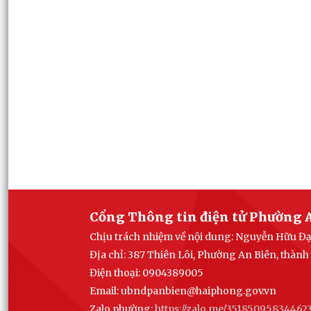
Cổng Thông tin điện tử Phường 
Chịu trách nhiệm về nội dung: Nguyễn Hữu Đ
Địa chỉ: 387 Thiên Lôi, Phường An Biên, thàn
Điện thoại: 0904389005
Email:
ubndpanbien@haiphong.gov.vn
Zalo phường:
https://zalo.me/35185095834462