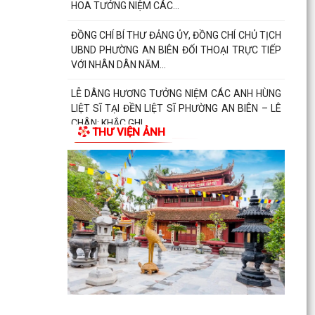
HOA TƯỞNG NIỆM CÁC...
ĐỒNG CHÍ BÍ THƯ ĐẢNG ỦY, ĐỒNG CHÍ CHỦ TỊCH
UBND PHƯỜNG AN BIÊN ĐỐI THOẠI TRỰC TIẾP
VỚI NHÂN DÂN NĂM...
LỄ DÂNG HƯƠNG TƯỞNG NIỆM CÁC ANH HÙNG
LIỆT SĨ TẠI ĐỀN LIỆT SĨ PHƯỜNG AN BIÊN – LÊ
CHÂN: KHẮC GHI...
THƯ VIỆN ẢNH
CÁN BỘ NỮ VÀ CÁN BỘ HỘI LHPN PHƯỜNG AN
BIÊN DÂNG HƯƠNG TƯỞNG NIỆM CÁC ANH
HÙNG LIỆT SĨ NHÂN KỶ...
PHƯỜNG AN BIÊN HỌP NGHE BÁO CÁO VỀ
CÔNG TÁC TÁI ĐỊNH CƯ VÀ TIẾN ĐỘ GIẢI PHÓNG
MẶT BẰNG DỰ ÁN TUYẾN...
TRAO TẶNG QUÀ TRI ÂN THƯƠNG BINH, GIA
ĐÌNH LIỆT SĨ CÓ HOÀN CẢNH KHÓ KHĂN NHÂN
KỶ NIỆM 79 NĂM NGÀY...