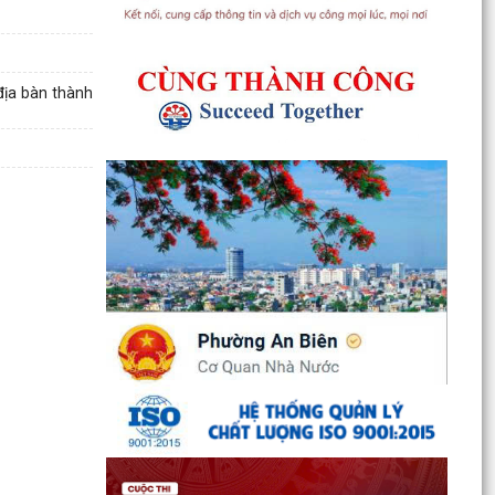
địa bàn thành
UBND phường An Biên phát động hưởng ứng
Cuộc thi và Triển lãm ảnh nghệ thuật cấp quốc
gia “Tự hào...
ĐỒNG CHÍ PHÓ BÍ THƯ THƯỜNG TRỰC ĐẢNG ỦY
PHƯỜNG DỰ SINH HOẠT CHI BỘ THÁNG 8 TẠI
CHI BỘ TRƯỜNG MẦM...