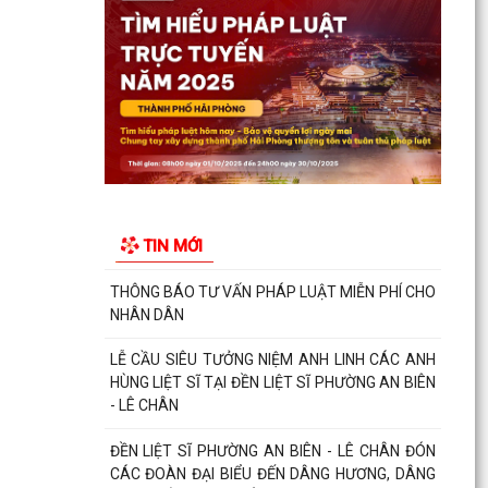
UBND phường An Biên lập Điều chỉnh cục bộ quy
hoạch phân khu tỷ lệ 1/2.000 quận Lê Chân đến
năm 2040
Thông báo về việc tăng cường bảo đảm trật tự
an toàn giao thông, trật tự đường hè trên địa
bàn...
Thông báo về việc di dời các cơ sở sản xuất, kinh
doanh đang thuê đất, thuê mặt bằng của Công
TIN MỚI
ty Cổ...
THÔNG BÁO TƯ VẤN PHÁP LUẬT MIỄN PHÍ CHO
NHÂN DÂN
LỄ CẦU SIÊU TƯỞNG NIỆM ANH LINH CÁC ANH
HÙNG LIỆT SĨ TẠI ĐỀN LIỆT SĨ PHƯỜNG AN BIÊN
- LÊ CHÂN
ĐỀN LIỆT SĨ PHƯỜNG AN BIÊN - LÊ CHÂN ĐÓN
CÁC ĐOÀN ĐẠI BIỂU ĐẾN DÂNG HƯƠNG, DÂNG