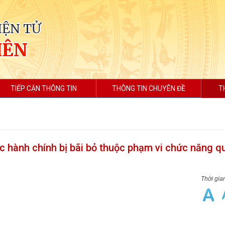
IỆN TỬ
IÊN
TIẾP CẬN THÔNG TIN
THÔNG TIN CHUYÊN ĐỀ
T
c hành chính bị bãi bỏ thuộc phạm vi chức năng qu