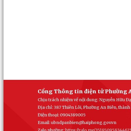
Cổng Thông tin điện tử Phường 
Chịu trách nhiệm về nội dung: Nguyễn Hữu Đ
Địa chỉ: 387 Thiên Lôi, Phường An Biên, thàn
Điện thoại: 0904389005
Email:
ubndpanbien@haiphong.gov.vn
Zalo phường:
https://zalo.me/35185095834462