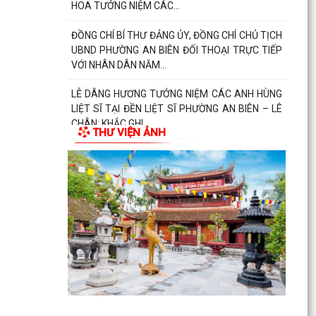
ĐÌNH LIỆT SĨ CÓ HOÀN CẢNH KHÓ KHĂN NHÂN
KỶ NIỆM 79 NĂM NGÀY...
PHƯỜNG AN BIÊN TRIỂN KHAI CÔNG TÁC PHỤC
VỤ LỄ DÂNG HƯƠNG VÀ LỄ CẦU SIÊU TẠI ĐỀN
LIỆT SĨ PHƯỜNG AN...
Phường An Biên triển khai kế hoạch duy trì mô
hình “Vỉa hè sạch đẹp - Người đi bộ an toàn”
THƯ VIỆN ẢNH
Thông báo về việc tổ chức Lễ Dâng hương và Lễ
Cầu siêu Nhân kỷ niệm 79 năm Ngày Thương
binh - Liệt...
PHƯỜNG AN BIÊN: TRANG CẤP MÁY TÍNH CHO
100% TỔ DÂN PHỐ – HƯỚNG MẠNH VỀ CƠ SỞ,
LAN TỎA CHUYỂN ĐỔI SỐ...
PHƯỜNG AN BIÊN TỔ CHỨC RA MẮT 02 MÔ
HÌNH CHUYỂN ĐỔI SỐ – TẠO ĐỘT PHÁ TRONG
NÂNG CAO HIỆU QUẢ CÔNG...