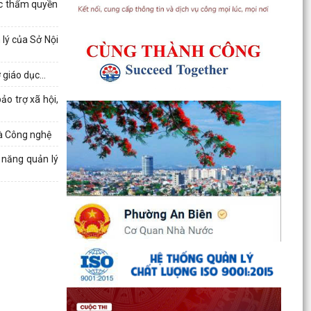
PHƯỜNG DỰ SINH HOẠT CHI BỘ THÁNG 8 TẠI
ộc thẩm quyền
CHI BỘ TRƯỜNG MẦM...
 lý của Sở Nội
UBND phường An Biên lập Điều chỉnh cục bộ quy
hoạch phân khu tỷ lệ 1/2.000 quận Lê Chân đến
giáo dục...
năm 2040
ảo trợ xã hội,
Thông báo về việc tăng cường bảo đảm trật tự
an toàn giao thông, trật tự đường hè trên địa
bàn...
và Công nghệ
 năng quản lý
Thông báo về việc di dời các cơ sở sản xuất, kinh
doanh đang thuê đất, thuê mặt bằng của Công
ty Cổ...
THÔNG BÁO TƯ VẤN PHÁP LUẬT MIỄN PHÍ CHO
NHÂN DÂN
LỄ CẦU SIÊU TƯỞNG NIỆM ANH LINH CÁC ANH
HÙNG LIỆT SĨ TẠI ĐỀN LIỆT SĨ PHƯỜNG AN BIÊN
- LÊ CHÂN