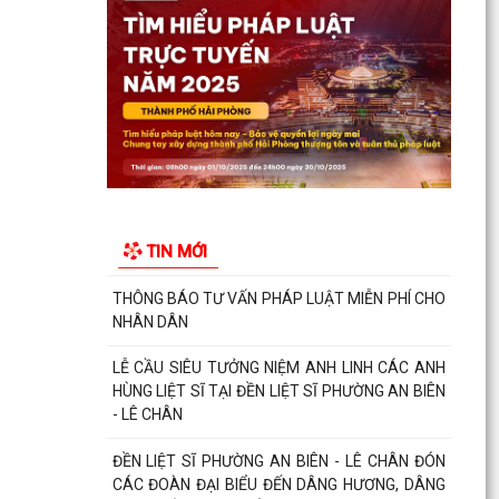
ĐỀN LIỆT SĨ PHƯỜNG AN BIÊN - LÊ CHÂN ĐÓN
CÁC ĐOÀN ĐẠI BIỂU ĐẾN DÂNG HƯƠNG, DÂNG
HOA TƯỞNG NIỆM CÁC...
ĐỒNG CHÍ BÍ THƯ ĐẢNG ỦY, ĐỒNG CHÍ CHỦ TỊCH
UBND PHƯỜNG AN BIÊN ĐỐI THOẠI TRỰC TIẾP
VỚI NHÂN DÂN NĂM...
LỄ DÂNG HƯƠNG TƯỞNG NIỆM CÁC ANH HÙNG
LIỆT SĨ TẠI ĐỀN LIỆT SĨ PHƯỜNG AN BIÊN – LÊ
TIN MỚI
CHÂN: KHẮC GHI...
CÁN BỘ NỮ VÀ CÁN BỘ HỘI LHPN PHƯỜNG AN
BIÊN DÂNG HƯƠNG TƯỞNG NIỆM CÁC ANH
HÙNG LIỆT SĨ NHÂN KỶ...
PHƯỜNG AN BIÊN HỌP NGHE BÁO CÁO VỀ
CÔNG TÁC TÁI ĐỊNH CƯ VÀ TIẾN ĐỘ GIẢI PHÓNG
MẶT BẰNG DỰ ÁN TUYẾN...
TRAO TẶNG QUÀ TRI ÂN THƯƠNG BINH, GIA