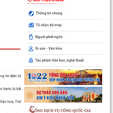
Thông tin chung
Tổ chức bộ máy
Người phát ngôn
Di sản - Văn hóa
Tác phẩm Văn học, nghệ thuật
ng tin điện tử
UBND phường An Biên phát động hưởng ứng
 hành, bị bãi
Cuộc thi và Triển lãm ảnh nghệ thuật cấp quốc
gia “Tự hào...
 Văn hoá, Thể
ĐỒNG CHÍ PHÓ BÍ THƯ THƯỜNG TRỰC ĐẢNG ỦY